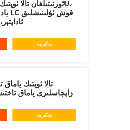
ئاداپتېر
چەگىرمە
تالا ئوپتىك ياما
زاپچاسلىرى ياماق تاخت
چەگىرمە