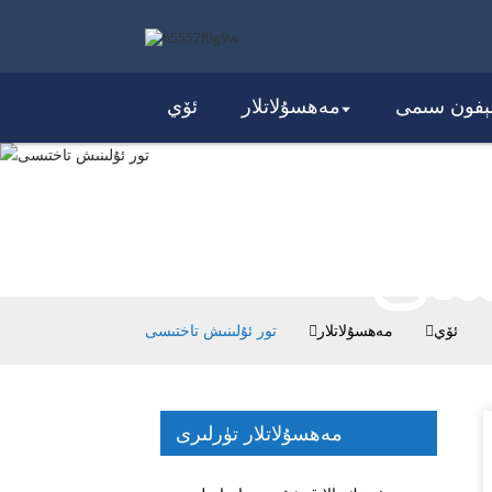
لېفون سىمى
مەھسۇلاتلار
ئۆي
نىش
سى
ئۆي
مەھسۇلاتلار
تور ئۇلىنىش تاختىسى
مەھسۇلاتلار تۈرلىرى