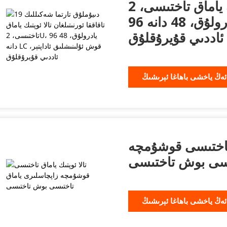
ئورنىتىلغان تالا ئوپتىك ياماق تاختىسى، 2U،
96 يادرولۇق، 48 دانە LC قوش ئۇلىنىشلىق
، ئاددىي قۇيرۇقلۇق
ئەڭ ياخشى باھاغا ئېرىشىڭ
ق تاختىسى قوشۇمچە
ىسى بوش تاختىسى
ئەڭ ياخشى باھاغا ئېرىشىڭ