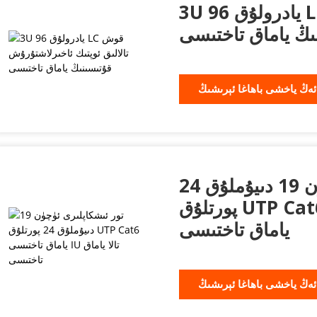
3U 96 يادرولۇق LC قوش تالالىق ئوپتىك
ىڭ ياماق تاختىسى
ئەڭ ياخشى باھاغا ئېرىشىڭ
تور ئىشكاپلىرى ئۈچۈن 19 دىيۇملۇق 24
پورتلۇق UTP Cat6 ياماق تاختىسى IU تالا
ياماق تاختىسى
ئەڭ ياخشى باھاغا ئېرىشىڭ