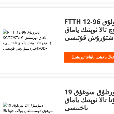
FTTH 12-96 يادرولۇق SC/FC/ST/LC
 تالا ئوپتىك ياماق
ئەڭ ياخشى باھاغا ئېرىشىڭ
19 دىيۇملۇق 24 پورتلۇق سوغۇق
ا تالا ئوپتىك ياماق
تاختىسى