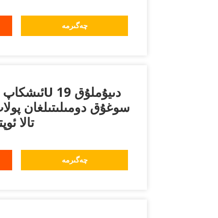
چەگىرمە
سوغۇق دومىلىتىلغان پولا
تالا ئو
چەگىرمە