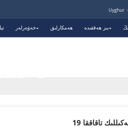
Uyghur
ىڭ
بىز ھەققىدە
ھەمكارلىق
خەۋەرلەر
تې
تور ئۇلى
تاختى
19 دىيۇملۇق تارتما شەكىللىك تاقاققا