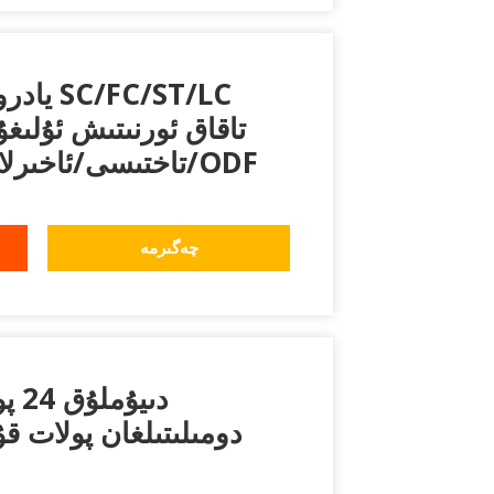
تاقاق ئورنىتىش ئۇلىغۇچ
تاختىسى/ئاخىرلاشتۇرۇش قۇتىسى/ODF
چەگىرمە
دومىلىتىلغان پولات قۇت