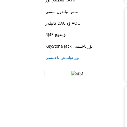
مىس تېلېفون سىمى
كابېللار DAC ۋە AOC
RJ45 ئۇلىغۇچ
KeyStone Jack يۈز تاختىسى
تور ئۇلىنىش تاختىسى