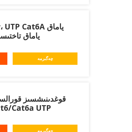
ت
تاختىسى، Cat6 ياماق تاخت
چەگىرمە
ياماق تاختىسى Cat6a UTP
چەگىرمە