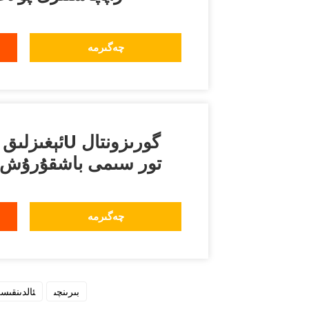
چەگىرمە
تور سىمى باشقۇرۇش 
چەگىرمە
بىرىنچى
ئالدىنقىس