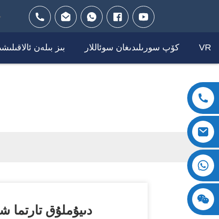
VR
كۆپ سورىلىدىغان سوئاللار
بىز بىلەن ئالاقىلىش
+8618123897029