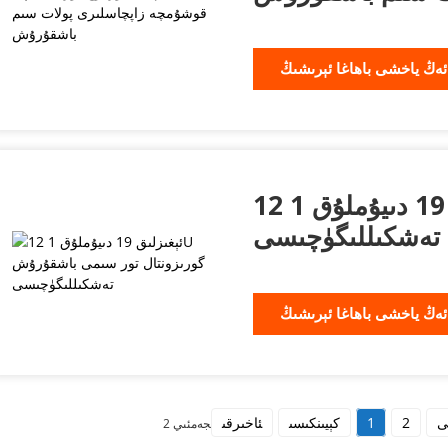
ئەڭ ياخشى باھاغا ئېرىشىڭ
12 ئېغىزلىق 19 دىيۇملۇق 1U گورىزونتال
تەشكىللىگۈچىسى
ئەڭ ياخشى باھاغا ئېرىشىڭ
ى
2
1
كېيىنكىسى
ئاخىرقى
جەمئىي 2