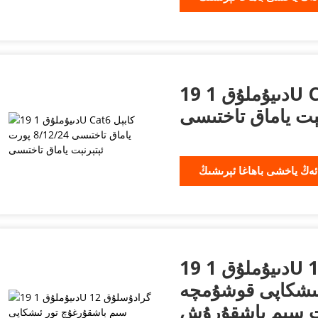
19 دىيۇملۇق 1U Cat6 كابېل ياماق تاختىسى
ئەڭ ياخشى باھاغا ئېرىشىڭ
19 دىيۇملۇق 1U 12 گرادۇسلۇق سىم
ئىشكاپى قوشۇمچە
ات سىم باشقۇرۇش