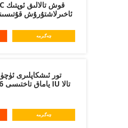
ئاخىرلاشتۇرۇش قۇتىسىن
چەگىرمە
چەگىرمە