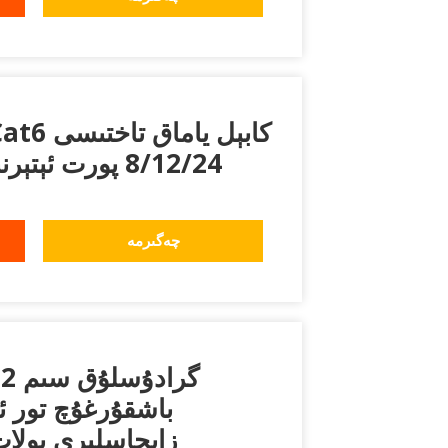
8/12/24 پورت ئېتېرنېت ياماق تاختىسى
چەگىرمە
باشقۇرغۇچ تور 
زاپچاسلىرى پول