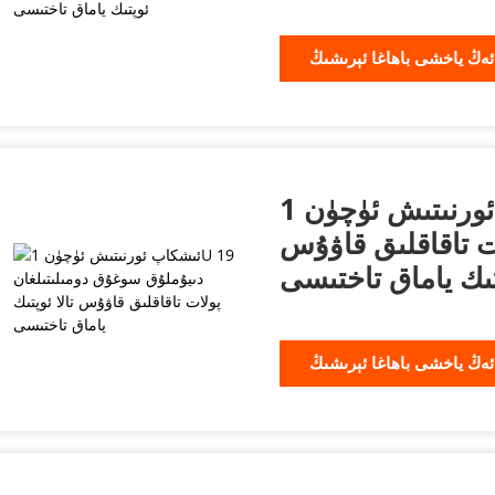
ئەڭ ياخشى باھاغا ئېرىشىڭ
ئىشكاپ ئورنىتىش ئۈچۈن 1U 19 دىيۇملۇق
ت تاقاقلىق قاۋۇس
پتىك ياماق تاختىسى
ئەڭ ياخشى باھاغا ئېرىشىڭ