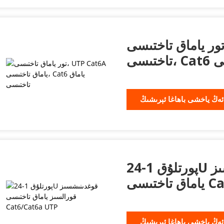
ور ياماق تاختىسى، UTP Cat6A ياماق
ىسى
ئەڭ ياخشى باھاغا ئېرىشىڭ
24-پورتلۇق 1U قوغدىنىشسىز قورالسىز
Cat6/
ئەڭ ياخشى باھاغا ئېرىشىڭ