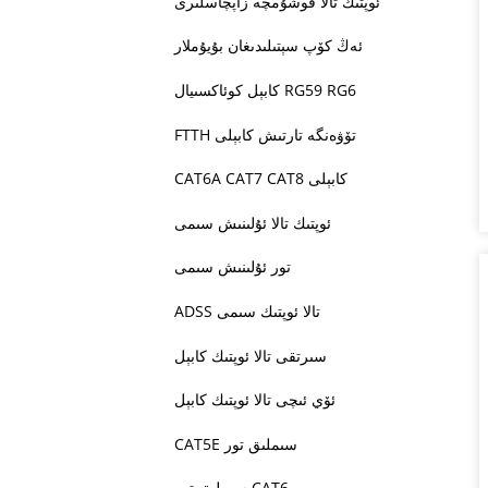
ئوپتىك تالا قوشۇمچە زاپچاسلىرى
ئەڭ كۆپ سېتىلىدىغان بۇيۇملار
كابېل كوئاكسىيال RG59 RG6
FTTH تۆۋەنگە تارتىش كابېلى
CAT6A CAT7 CAT8 كابېلى
ئوپتىك تالا ئۇلىنىش سىمى
تور ئۇلىنىش سىمى
ADSS تالا ئوپتىك سىمى
سىرتقى تالا ئوپتىك كابېل
ئۆي ئىچى تالا ئوپتىك كابېل
CAT5E سىملىق تور
سىملىق تور CAT6