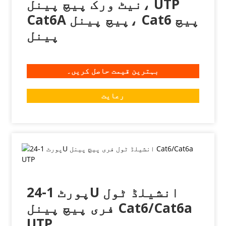
نیٹ ورک پیچ پینل، UTP
Cat6A پیچ پینل، Cat6 پیچ
پینل
بہترین قیمت حاصل کریں۔
رعایت
24-پورٹ 1U انشیلڈ ٹول
فری پیچ پینل Cat6/Cat6a
UTP