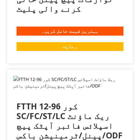
کرنے والی پلیٹ
بہترین قیمت حاصل کریں۔
رعایت
FTTH 12-96 کور
SC/FC/ST/LC ریک ماؤنٹ
اسپلائس فائبر آپٹک پیچ
پینل/ٹرمینیشن باکس/ODF