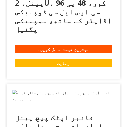
پینل، 2U، 96 کور، 48 پی
سی ایس ایل سی ڈوپلیکس
اڈاپٹر کے ساتھ، سمپلیکس
پگٹیل
بہترین قیمت حاصل کریں۔
رعایت
فائبر آپٹک پیچ پینل
لوازمات پیچ پینل خالی