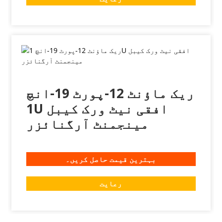
ریک ماؤنٹ 12-پورٹ 19-انچ
1U افقی نیٹ ورک کیبل
مینجمنٹ آرگنائزر
بہترین قیمت حاصل کریں۔
رعایت