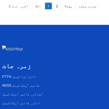
سب سے پہلے
پچھلا
2
1
اگلا
آخری
ٹوٹل 2
زمرہ جات
FTTH ڈاؤن لوڈ کیبل
ADSS فائبر آپٹک کیبل
آؤٹ ڈور فائبر آپٹک کیبل
انڈور فائبر آپٹک کیبل