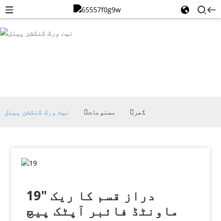
نیٹ ورک
کنکشن
پینل
گھر
مصنوعات
نیٹ ورک کنکشن پینل
19" دراز قسم کا ریک
ماونٹڈ فائبر آپٹک پیچ