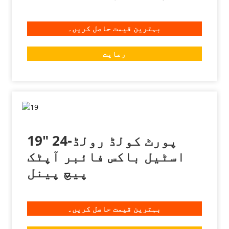
بہترین قیمت حاصل کریں۔
رعایت
19" 24-پورٹ کولڈ رولڈ
اسٹیل باکس فائبر آپٹک
پیچ پینل
بہترین قیمت حاصل کریں۔