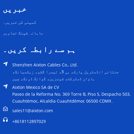
خبریں
کمپنی کی خبریں۔
ماہانہ شپنگ تصاویر
ہم سے رابطہ کریں۔
Shenzhen Aixton Cables Co., Ltd.
جنتائی انڈسٹریل پارک، بی 3، تیسرا گشو، زیکسیانگ،
باؤان ڈسٹرکٹ، شینزین، گوانگ ڈونگ، چین
Aixton Mexico SA de CV
Paseo de la Reforma No. 369 Torre B, Piso 5, Despacho 503,
Cuauhtémoc, Alcaldía Cuauhtdémoc 06500 CDMX۔
sales11@aixton.com
+8618112897029