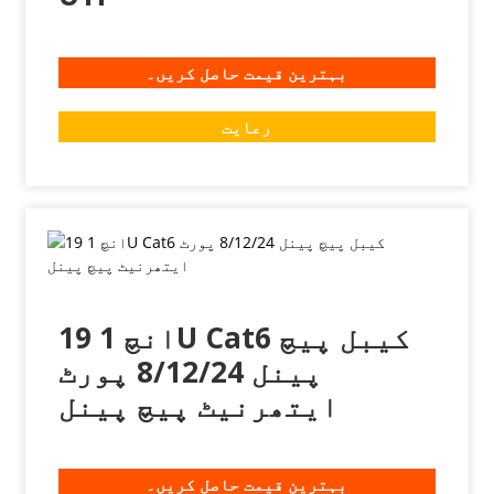
بہترین قیمت حاصل کریں۔
رعایت
19 انچ 1U Cat6 کیبل پیچ
پینل 8/12/24 پورٹ
ایتھرنیٹ پیچ پینل
بہترین قیمت حاصل کریں۔