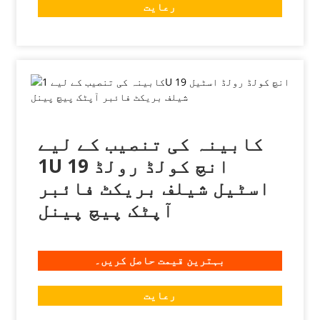
رعایت
کابینہ کی تنصیب کے لیے
1U 19 انچ کولڈ رولڈ
اسٹیل شیلف بریکٹ فائبر
آپٹک پیچ پینل
بہترین قیمت حاصل کریں۔
رعایت