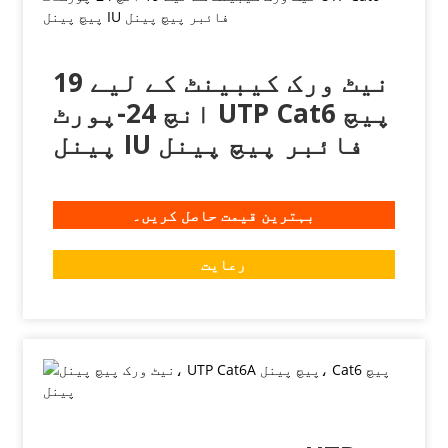
نیٹ ورک کیبینٹ کے لیے 19
انچ 24-پورٹ UTP Cat6 پیچ
پینل IU فائبر پیچ پینل
بہترین قیمت حاصل کریں۔
رعایت