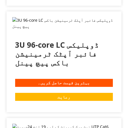
3U 96-core LC ڈوپلیکس
فائبر آپٹک ٹرمینیشن
باکس پیچ پینل
بہترین قیمت حاصل کریں۔
رعایت