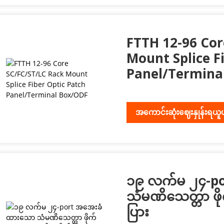
FTTH 12-96 Cor
Mount Splice F
Panel/Termina
အကောင်းဆုံးဈေးနှုန်းရယူ
၁၉ လက်မ ၂၄-p
သံမဏိသေတ္တာ ဖိ
ပြား