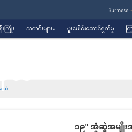
Burmese
းကြိုး
သတင်းများ
ပူးပေါင်းဆောင်ရွက်မှု
ကြ
်ရက်ချိတ်ဆက်
်နယ်
န်နယ်
၁၉" အံဆွဲအမျို