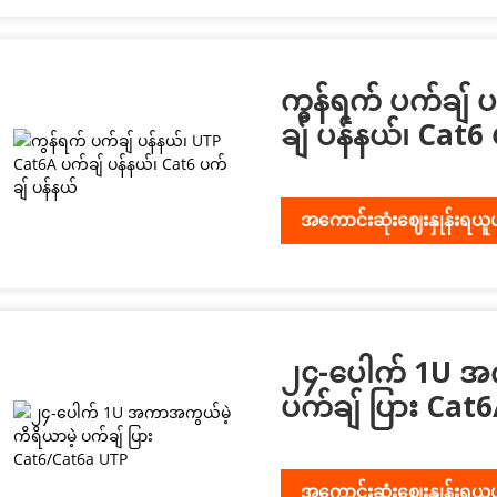
ကွန်ရက် ပက်ချ် 
ချ် ပန်နယ်၊ Cat6
အကောင်းဆုံးဈေးနှုန်းရယူ
၂၄-ပေါက် 1U အက
ပက်ချ် ပြား Cat
အကောင်းဆုံးဈေးနှုန်းရယူ