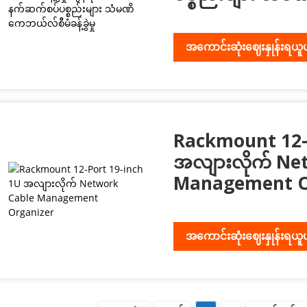
အကောင်းဆုံးဈေးနှုန်းရယူ
Rackmount 12-
အလျားလိုက် Ne
Management O
အကောင်းဆုံးဈေးနှုန်းရယူ