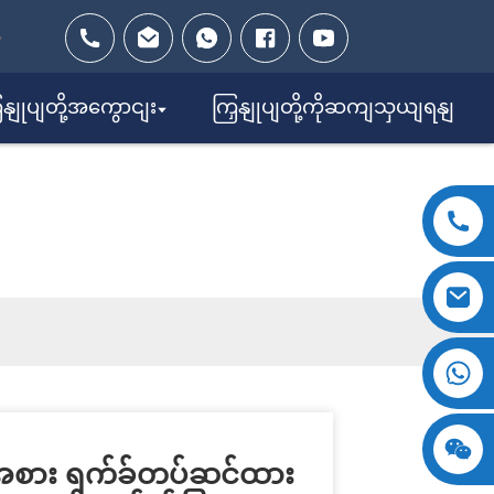
ှနျုပျတို့အကွောငျး
ကြှနျုပျတို့ကိုဆကျသှယျရနျ
မှု
+၈၆၁၈၁၂၃၈၉၇၀၂၉
းအစား ရက်ခ်တပ်ဆင်ထား