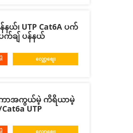
ပန်နယ်၊ UTP Cat6A ပက်
 ပက်ချ် ပန်နယ်
ပါ
လျှော့စျေး
ာအကွယ်မဲ့ ကိရိယာမဲ့
6/Cat6a UTP
ပါ
လျှော့စျေး