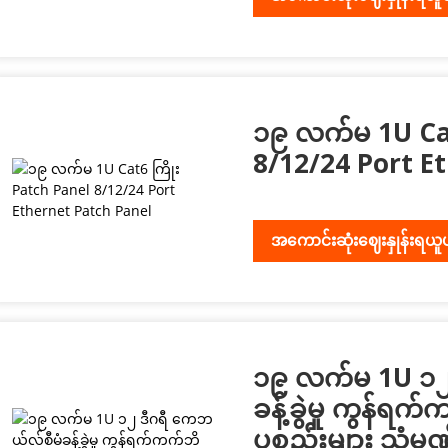
၁၉ လက်မ 1U Cat
8/12/24 Port E
အကောင်းဆုံးဈေးနှုန်းရယူ
၁၉ လက်မ 1U ၁၂
ခန့်ခွဲမှု ကွန်
ပစ္စည်းများ သံမဏ