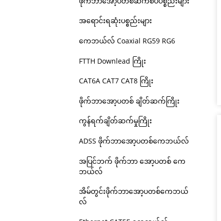
ဖိုက်ဘာအော့ပတစ်ဆက်စပ်ပစ္စည်းများ
အရောင်းရဆုံးပစ္စည်းများ
ကေဘယ်လ် Coaxial RG59 RG6
FTTH Downlead ကြိုး
CAT6A CAT7 CAT8 ကြိုး
ဖိုက်ဘာအော့ပတစ် ချိတ်ဆက်ကြိုး
ကွန်ရက်ချိတ်ဆက်မှုကြိုး
ADSS ဖိုက်ဘာအော့ပတစ်ကေဘယ်လ်
အပြင်ဘက် ဖိုက်ဘာ အော့ပတစ် ကေ
ဘယ်လ်
အိမ်တွင်းဖိုက်ဘာအော့ပတစ်ကေဘယ်
လ်