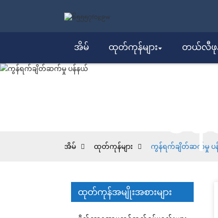
အိမ်
ထုတ်ကုန်များ
တယ်လီဖုန်
ကွန
ပန
အိမ်
ထုတ်ကုန်များ
ကွန်ရက်ချိတ်ဆက်မှု ပ
ထုတ်ကုန်အမျိုးအစားများ