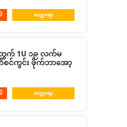
ပါ
လျှော့စျေး
အတွက် 1U ၁၉ လက်မ
စင်ကွင်း ဖိုက်ဘာအော့
ပါ
လျှော့စျေး