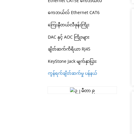
Ethernet CAT5E ကေဘယ်လ်
ကေဘယ်လ် Ethernet CAT6
ကြေးနီတယ်လီဖုန်းကြိုး
DAC နှင့် AOC ကြိုးများ
ချိတ်ဆက်ကိရိယာ RJ45
KeyStone Jack မျက်နှာပြား
ကွန်ရက်ချိတ်ဆက်မှု ပန်နယ်