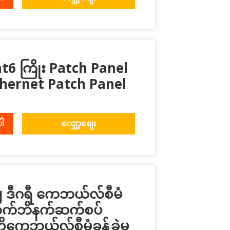
6 ကြိုး Patch Panel
thernet Patch Panel
ပါ
လျှော့စျေး
 ဒီဂရီ ကေဘယ်လ်စီမံ
ရက်ကက်ဘိနက်ဆက်စပ်
ိကေဘယ်လ်စီမံခန့်ခွဲမှု