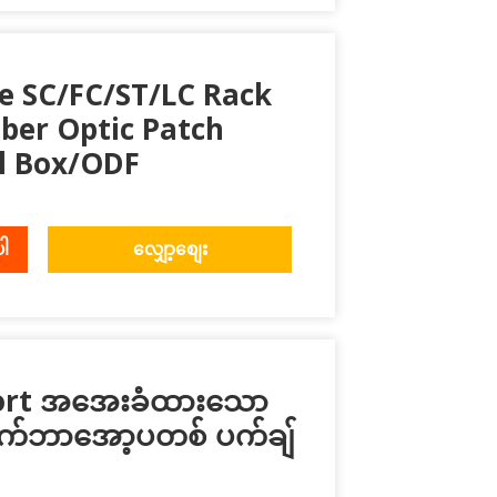
e SC/FC/ST/LC Rack
iber Optic Patch
l Box/ODF
ပါ
လျှော့စျေး
ort အအေးခံထားသော
ုက်ဘာအော့ပတစ် ပက်ချ်