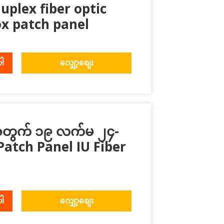
uplex fiber optic
x patch panel
ပါ
လျှော့စျေး
ားအတွက် ၁၉ လက်မ ၂၄-
Patch Panel IU Fiber
ပါ
လျှော့စျေး