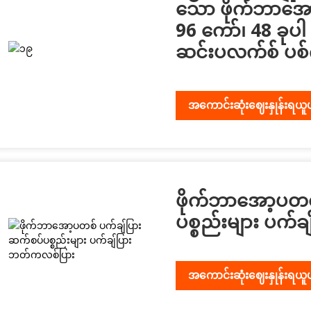
သော ဖိုက်ဘာအော့
96 ကော်၊ 48 ခု
ဆင်းပလက်စ် ပစ်
အကောင်းဆုံးဈေးနှုန်းရယူ
ဖိုက်ဘာအော့ပတစ
ပစ္စည်းများ ပက်
အကောင်းဆုံးဈေးနှုန်းရယူ