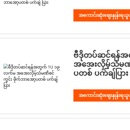
အကောင်းဆုံးဈေးနှုန်းရယူ
ဗီဒိုတပ်ဆင်ရန်
အအေးလှိမ့်သံမဏိ
ပတစ် ပက်ချ်ပြား
အကောင်းဆုံးဈေးနှုန်းရယူ