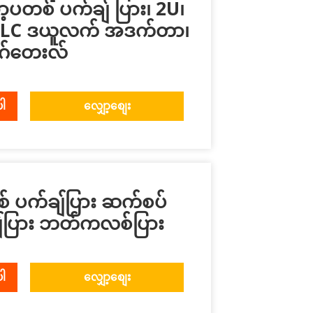
ပတစ် ပက်ချ် ပြား၊ 2U၊
ပါ LC ဒယူလက် အဒက်တာ၊
ဂ်တေးလ်
ပါ
လျှော့စျေး
် ပက်ချ်ပြား ဆက်စပ်
ချ်ပြား ဘတ်ကလစ်ပြား
ပါ
လျှော့စျေး