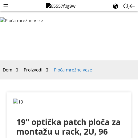
PLOČA
MREŽNE
VEZE
Dom
Proizvodi
Ploča mrežne veze
19" optička patch ploča za
montažu u rack, 2U, 96