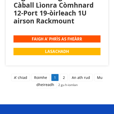
Càball Lìonra Còmhnard
12-Port 19-òirleach 1U
airson Rackmount
FAIGH A’ PHRÌS AS FHEÀRR
LASACHADH
A’ chiad
Roimhe
1
2
An ath rud
Mu
dheireadh
2 gu h-iomlan