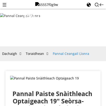
PANNAL
CEANGAIL
LÌONRA
Dachaigh
Toraidhean
Pannal Ceangail Lìonra
Pannal Paiste Snàithleach
Optaigeach 19" Seòrsa-