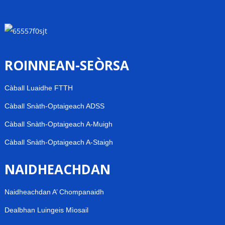
ROINNEAN-SEÒRSA
Càball Luaidhe FTTH
Càball Snàth-Optaigeach ADSS
Càball Snàth-Optaigeach A-Muigh
Càball Snàth-Optaigeach A-Staigh
NAIDHEACHDAN
Naidheachdan A’ Chompanaidh
Dealbhan Luingeis Mìosail