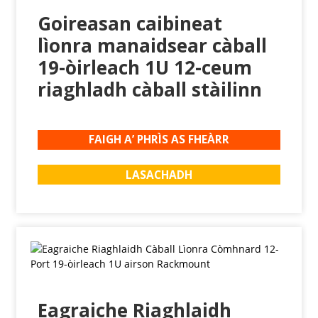
Goireasan caibineat
lìonra manaidsear càball
19-òirleach 1U 12-ceum
riaghladh càball stàilinn
FAIGH A’ PHRÌS AS FHEÀRR
LASACHADH
Eagraiche Riaghlaidh