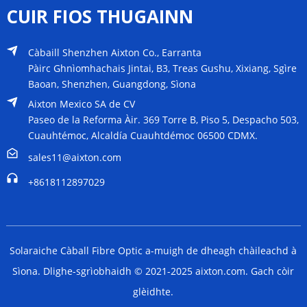
CUIR FIOS THUGAINN
Càbaill Shenzhen Aixton Co., Earranta
Pàirc Ghnìomhachais Jintai, B3, Treas Gushu, Xixiang, Sgìre
Baoan, Shenzhen, Guangdong, Sìona
Aixton Mexico SA de CV
Paseo de la Reforma Àir. 369 Torre B, Piso 5, Despacho 503,
Cuauhtémoc, Alcaldía Cuauhtdémoc 06500 CDMX.
sales11@aixton.com
+8618112897029
Solaraiche Càball Fibre Optic a-muigh de dheagh chàileachd à
Sìona. Dlighe-sgrìobhaidh © 2021-2025 aixton.com. Gach còir
glèidhte.