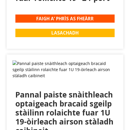
FAIGH A’ PHRÌS AS FHEÀRR
LASACHADH
Pannal paiste snàithleach
optaigeach bracaid sgeilp
stàilinn rolaichte fuar 1U
19-òirleach airson stàladh