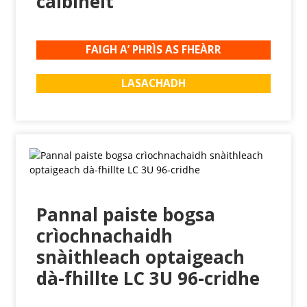
caibineit
FAIGH A’ PHRÌS AS FHEÀRR
LASACHADH
Pannal paiste bogsa
crìochnachaidh
snàithleach optaigeach
dà-fhillte LC 3U 96-cridhe