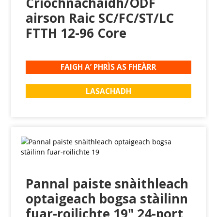
Crìochnachaidh/ODF
airson Raic SC/FC/ST/LC
FTTH 12-96 Core
FAIGH A’ PHRÌS AS FHEÀRR
LASACHADH
Pannal paiste snàithleach
optaigeach bogsa stàilinn
fuar-roilichte 19" 24-port