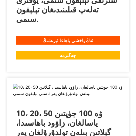
سىرتقى تېلېفون سىمى، يۇقىرى
تەلەپ قىلىنىدىغان تېلېفون
سىمى.
ئەڭ ياخشى باھاغا ئېرىشىڭ
چەگىرمە
10، 20، 50 ۋە 100 جۈپتىن
ياسالغان، زاۋود باھاسىدا،
گېلاتىن بىلەن تولدۇرۇلغان يەر