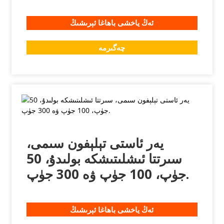
ئەڭ ياخشى باھاغا ئېرىشىڭ
چەگىرمە
يەر ئاستى تېلېفون سىمى،
سىرتتا ئىشلىتىشكە بولىدۇ، 50
جۈپ، 100 جۈپ ۋە 300 جۈپ.
ئەڭ ياخشى باھاغا ئېرىشىڭ