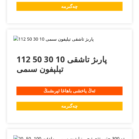
چەگىرمە
112 50 30 10 پارىژ تاشقى
تېلېفون سىمى
ئەڭ ياخشى باھاغا ئېرىشىڭ
چەگىرمە