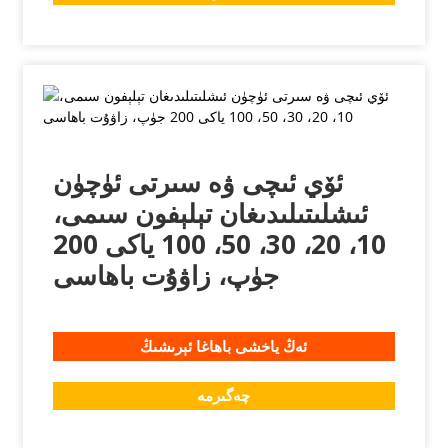
ئۆي ئىچى ۋە سىرتى ئۈچۈن
ئىشلىتىلىدىغان تېلېفون سىمى،
10، 20، 30، 50، 100 ياكى 200
جۈپ، زاۋۇت باھاسى
ئەڭ ياخشى باھاغا ئېرىشىڭ
چەگىرمە