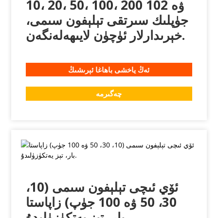
10، 20، 50، 100، 200 ۋە 102
جۈپلىك سىرتقى تېلېفون سىمى،
خېرىدارلار ئۈچۈن لايىھەلەنگەن.
ئەڭ ياخشى باھاغا ئېرىشىڭ
چەگىرمە
ئۆي ئىچى تېلېفون سىمى (10،
30، 50 ۋە 100 جۈپ) زاپاستا
بار، تېز يەتكۈزۈلىدۇ.