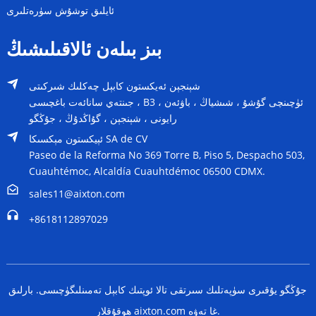
ئايلىق توشۇش سۈرەتلىرى
بىز بىلەن ئالاقىلىشىڭ
شېنجېن ئەيكستون كابېل چەكلىك شىركىتى
جىنتەي سانائەت باغچىسى ، B3 ، ئۈچىنچى گۇشۇ ، شىشياڭ ، باۋئەن
رايونى ، شېنجېن ، گۇاڭدۇڭ ، جۇڭگو
ئېيكستون مېكسىكا SA de CV
Paseo de la Reforma No 369 Torre B, Piso 5, Despacho 503,
Cuauhtémoc, Alcaldía Cuauhtdémoc 06500 CDMX.
sales11@aixton.com
+8618112897029
جۇڭگو يۇقىرى سۈپەتلىك سىرتقى تالا ئوپتىك كابېل تەمىنلىگۈچىسى. بارلىق
ھوقۇقلار aixton.com غا تەۋە.