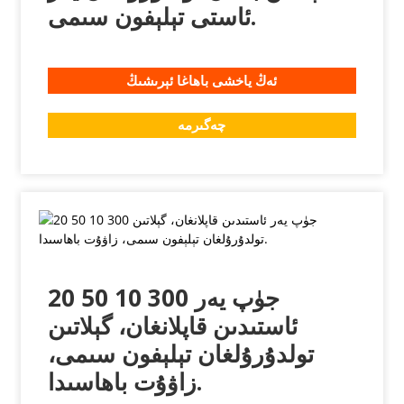
ئاستى تېلېفون سىمى.
ئەڭ ياخشى باھاغا ئېرىشىڭ
چەگىرمە
20 50 10 300 جۈپ يەر
ئاستىدىن قاپلانغان، گېلاتىن
تولدۇرۇلغان تېلېفون سىمى،
زاۋۇت باھاسىدا.