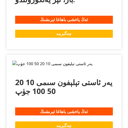
ئەڭ ياخشى باھاغا ئېرىشىڭ
چەگىرمە
يەر ئاستى تېلېفون سىمى 10 20
50 100 جۈپ
ئەڭ ياخشى باھاغا ئېرىشىڭ
چەگىرمە