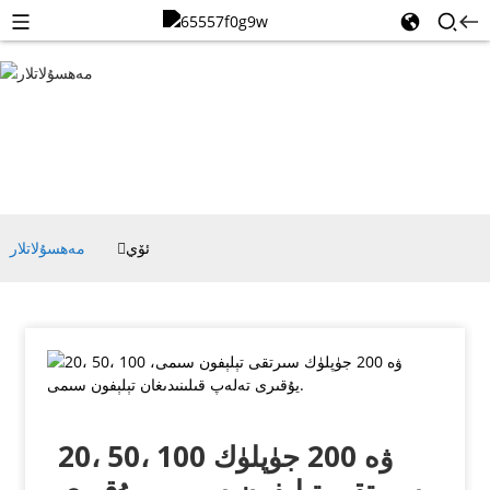
مەھسۇلاتلار
ئۆي
مەھسۇلاتلار
20، 50، 100 ۋە 200 جۈپلۈك