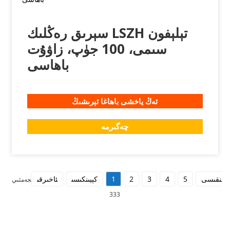
سېرىق رەڭلىك LSZH تېلېفون
سىمى، 100 جۈپ، زاۋۇت
باھاسى
ئەڭ ياخشى باھاغا ئېرىشىڭ
چەگىرمە
الدىنقىسى
5
4
3
2
1
كېيىنكىسى
ئاخىرقى
جەمئىي
333