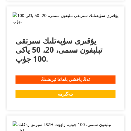
يۇقىرى سۈپەتلىك سىرتقى
تېلېفون سىمى، 20، 50 ياكى
100 جۈپ.
ئەڭ ياخشى باھاغا ئېرىشىڭ
چەگىرمە