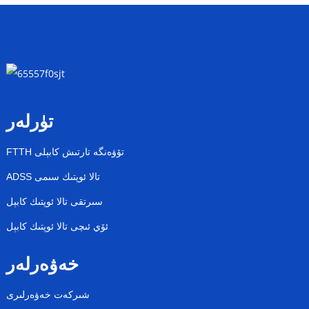
تۈرلەر
FTTH تۆۋەنگە تارتىش كابېلى
ADSS تالا ئوپتىك سىمى
سىرتقى تالا ئوپتىك كابېل
ئۆي ئىچى تالا ئوپتىك كابېل
خەۋەرلەر
شىركەت خەۋەرلىرى