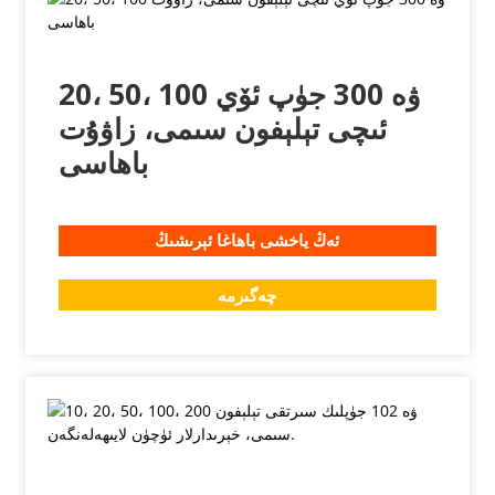
20، 50، 100 ۋە 300 جۈپ ئۆي
ئىچى تېلېفون سىمى، زاۋۇت
باھاسى
ئەڭ ياخشى باھاغا ئېرىشىڭ
چەگىرمە