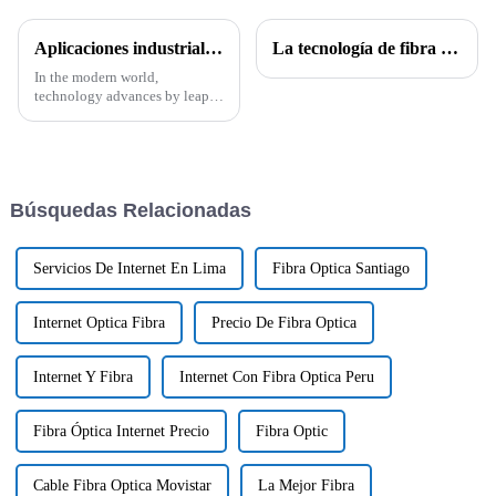
Aplicaciones industriales de los cables CAT6A CAT7 y CAT8 y sus características técnicas
La tecnología de fibra óptica impulsa Internet y es un gran negocio
In the modern world,
technology advances by leaps
and bounds, and alongside it,
there is the need to have proper
connectivity solutions to meet
the
Búsquedas Relacionadas
Servicios De Internet En Lima
Fibra Optica Santiago
Internet Optica Fibra
Precio De Fibra Optica
Internet Y Fibra
Internet Con Fibra Optica Peru
Fibra Óptica Internet Precio
Fibra Optic
Cable Fibra Optica Movistar
La Mejor Fibra