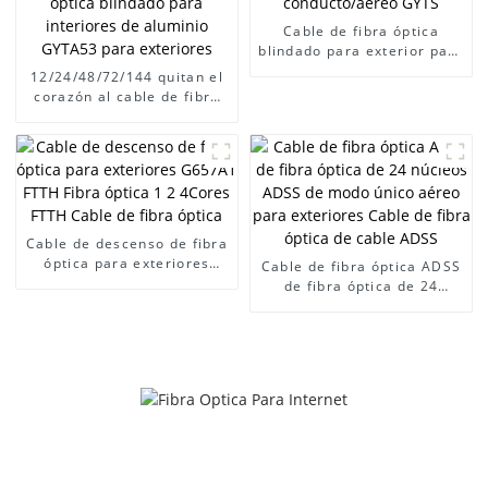
Cable De Fibra Óptica
Interior, cable de fibra
Cable de fibra óptica
óptica solo, cable óptico,
blindado para exterior para
fibra de cable óptico,fibra
conducto/aéreo GYTS
12/24/48/72/144 quitan el
óptica
corazón al cable de fibra
óptica blindado para
interiores de aluminio
GYTA53 para exteriores
Cable de descenso de fibra
óptica para exteriores
Cable de fibra óptica ADSS
G657A1 FTTH Fibra óptica
de fibra óptica de 24
1 2 4Cores FTTH Cable de
núcleos ADSS de modo
fibra óptica
único aéreo para
exteriores Cable de fibra
óptica de cable ADSS