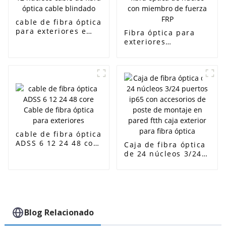
cable de fibra óptica
para exteriores e
Fibra óptica para
interiores GYXTW 4 6
exteriores
8 12 núcleos cable
GYTS/GYTA/GYFTY 12
de fibra óptica cable
24 36 48 72 96 144
blindado
Cable de fibra
óptica de núcleo con
miembro de fuerza
FRP
cable de fibra óptica
ADSS 6 12 24 48 core
Caja de fibra óptica
Cable de fibra
de 24 núcleos 3/24
óptica para
puertos ip65 con
exteriores
accesorios de poste
de montaje en pared
ftth caja exterior
para fibra óptica
Blog Relacionado