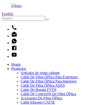
English
Hogar
Productos
Artículos de venta caliente
Cable De Fibra ÓPtica Para Exteriores
Cable De Fibra ÓPtica Para Interiores
Cable De Fibra ÓPtica ADSS
Cable De Bajada FTTH
Cable De ConexióN De Fibra ÓPtica
Accesorios De Fibra ÓPtica
Cable Ethernet CAT5E