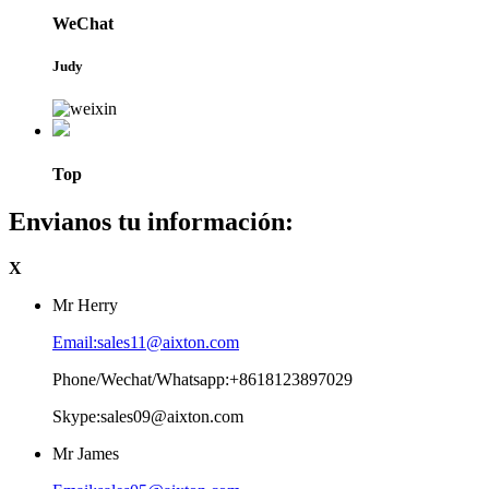
WeChat
Judy
Top
Envianos tu información:
X
Mr Herry
Email:sales11@aixton.com
Phone/Wechat/Whatsapp:+8618123897029
Skype:sales09@aixton.com
Mr James