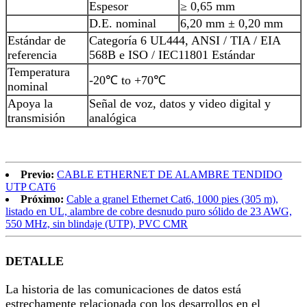
Espesor
≥ 0,65 mm
D.E. nominal
6,20 mm ± 0,20 mm
Estándar de
Categoría 6 UL444, ANSI / TIA / EIA
referencia
568B e ISO / IEC11801 Estándar
Temperatura
-20℃ to +70℃
nominal
Apoya la
Señal de voz, datos y video digital y
transmisión
analógica
Previo:
CABLE ETHERNET DE ALAMBRE TENDIDO
UTP CAT6
Próximo:
Cable a granel Ethernet Cat6, 1000 pies (305 m),
listado en UL, alambre de cobre desnudo puro sólido de 23 AWG,
550 MHz, sin blindaje (UTP), PVC CMR
DETALLE
La historia de las comunicaciones de datos está
estrechamente relacionada con los desarrollos en el