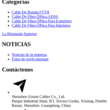
Categorías
Cable De Bajada FTTH
Cable De Fibra ÓPtica ADSS
Cable De Fibra ÓPtica Para Exteriores
Cable De Fibra ÓPtica Para Interiores
La Búsqueda Superior
NOTICIAS
Noticias de la empresa
Fotos de envío mensual
Contáctenos
Shenzhen Aixton Cables Co., Ltd.
Parque Industrial Jintai, B3, Tercero Gushu, Xixiang, Distrito
Baoan, Shenzhen, Guangdong, China