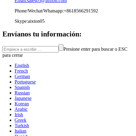
Email:sales05@aixton.com
Phone/Wechat/Whatsapp:+8618566291592
Skype:aixton05
Envíanos tu información:
Presione enter para buscar o ESC
para cerrar
English
French
German
Portuguese
Spanish
Russian
Japanese
Korean
Arabic
Irish
Greek
Turkish
Italian