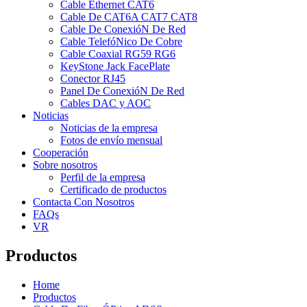
Cable Ethernet CAT6
Cable De CAT6A CAT7 CAT8
Cable De ConexióN De Red
Cable TelefóNico De Cobre
Cable Coaxial RG59 RG6
KeyStone Jack FacePlate
Conector RJ45
Panel De ConexióN De Red
Cables DAC y AOC
Noticias
Noticias de la empresa
Fotos de envío mensual
Cooperación
Sobre nosotros
Perfil de la empresa
Certificado de productos
Contacta Con Nosotros
FAQs
VR
Productos
Home
Productos