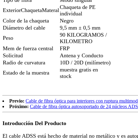
Chaqueta de PE
ExteriorChaquetaMateral
individual
Color de la chaqueta
Negro
Diámetro del cable
9,5 mm ± 0,5 mm
90 KILOGRAMOS /
Peso
KILOMETRO
Mem de fuerza central
FRP
Solicitud
Antena y Conducto
Radio de curvatura
10D / 20D (milímetro)
muestra gratis en
Estado de la muestra
stock
Previo:
Cable de fibra óptica para interiores con ruptura mult
Próximo:
Cable de fibra óptica autosoportado de 24 núcleos 
Introducción Del Producto
El cable ADSS está hecho de material no metálico y es autopo