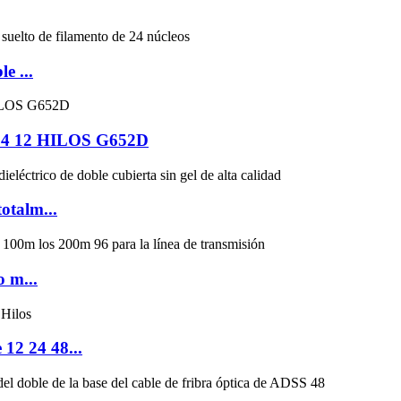
e ...
4 12 HILOS G652D
otalm...
o m...
12 24 48...