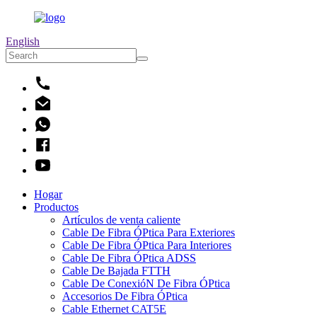
English
Hogar
Productos
Artículos de venta caliente
Cable De Fibra ÓPtica Para Exteriores
Cable De Fibra ÓPtica Para Interiores
Cable De Fibra ÓPtica ADSS
Cable De Bajada FTTH
Cable De ConexióN De Fibra ÓPtica
Accesorios De Fibra ÓPtica
Cable Ethernet CAT5E