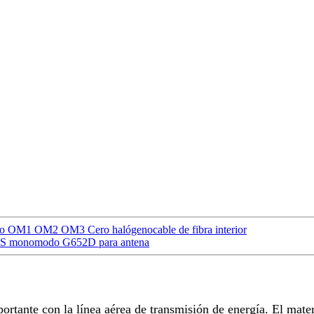
imodo OM1 OM2 OM3 Cero halógenocable de fibra interior
ADSS monomodo G652D para antena
rtante con la línea aérea de transmisión de energía. El mater