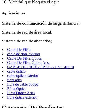
10. Material que bloquea el agua
Aplicaciones
Sistema de comunicación de larga distancia;
Sistema de red de área local;
Sistema de red de abonados;
Cable De Fibra
cable de fibra exterior
Cable De Fibra Óptica
Cable De Fibra Óptica Adss
CABLE DE FIBRA ÓPTICA EXTERIOR
cable óptico
cable óptico exterior
fibra adss
fibra de cable óptico
Fibra Óptica
Fibra Óptica Adss
fibra óptica exterior
Categorías De Productos