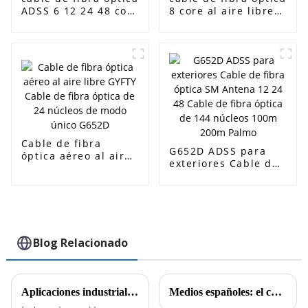
ADSS 6 12 24 48 core
8 core al aire libre
Cable de fibra
sm 12 24 48 64 core
óptica para
GYFTY cable de fibra
exteriores
óptica
Cable de fibra
G652D ADSS para
óptica aéreo al aire
exteriores Cable de
libre GYFTY Cable de
fibra óptica SM
fibra óptica de 24
Antena 12 24 48
núcleos de modo
Cable de fibra
único G652D
óptica de 144
núcleos 100m 200m
Palmo
Blog Relacionado
Aplicaciones industriales de los cables CAT6A CAT7 y CAT8 y sus características técnicas
Medios españoles: el cable submarino es el &quot;talón de Aquiles&quot; de Occidente