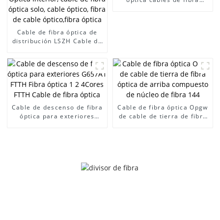
óptica y accesorios kit de
herramientas ftth cable de
fibra óptica
Cable de fibra óptica de
distribución LSZH Cable de
conexión óptica monomodo
GJPFJVCable De Fibra,
Cable De Fibra Interior,
Cable De Fibra Óptica,
Cable De Fibra Óptica
Interior, cable de fibra
óptica solo, cable óptico,
Cable de descenso de fibra
Cable de fibra óptica Opgw
fibra de cable óptico,fibra
óptica para exteriores
de cable de tierra de fibra
óptica
G657A1 FTTH Fibra óptica
óptica de arriba compuesto
1 2 4Cores FTTH Cable de
de núcleo de fibra 144
fibra óptica