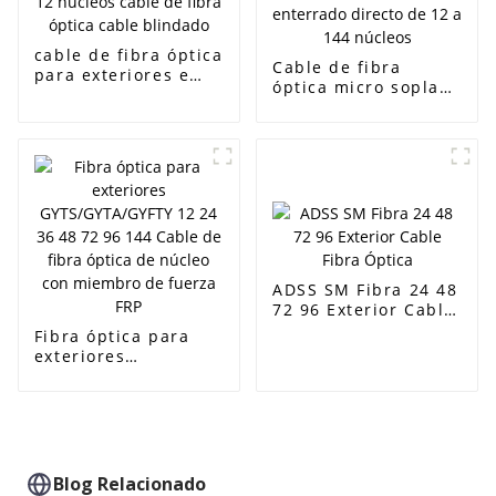
cable de fibra óptica
Cable de fibra
para exteriores e
óptica micro soplado
interiores GYXTW 4 6
por aire GCYFY
8 12 núcleos cable
Cable de fibra
de fibra óptica cable
óptica de conducto
blindado
enterrado directo de
12 a 144 núcleos
ADSS SM Fibra 24 48
72 96 Exterior Cable
Fibra Óptica
Fibra óptica para
exteriores
GYTS/GYTA/GYFTY 12
24 36 48 72 96 144
Cable de fibra
óptica de núcleo con
miembro de fuerza
FRP
Blog Relacionado