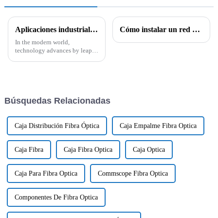
Aplicaciones industriales de los cables CAT6A CAT7 y CAT8 y sus características técnicas
Cómo instalar un red de datos estructurada
In the modern world,
technology advances by leaps
and bounds, and alongside it,
there is the need to have proper
connectivity solutions to meet
the
Búsquedas Relacionadas
Caja Distribución Fibra Óptica
Caja Empalme Fibra Optica
Caja Fibra
Caja Fibra Optica
Caja Optica
Caja Para Fibra Optica
Commscope Fibra Optica
Componentes De Fibra Optica