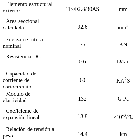
Elemento estructural
11×Φ2.8/30AS
mm
exterior
Área seccional
2
92.6
mm
calculada
Fuerza de rotura
75
KN
nominal
Resistencia DC
0.6
Ω/km
Capacidad de
2
corriente de
60
KA
S
cortocircuito
Módulo de
132
G Pa
elasticidad
Coeficiente de
-8
13.8
×10
/℃
expansión lineal
Relación de tensión a
14.4
km
peso