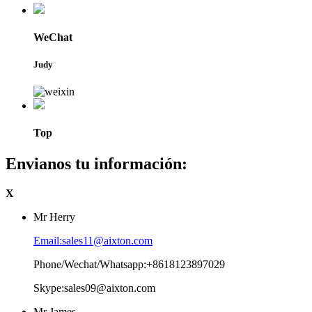
WeChat
Judy
Top
Envianos tu información:
X
Mr Herry
Email:sales11@aixton.com
Phone/Wechat/Whatsapp:+8618123897029
Skype:sales09@aixton.com
Mr James