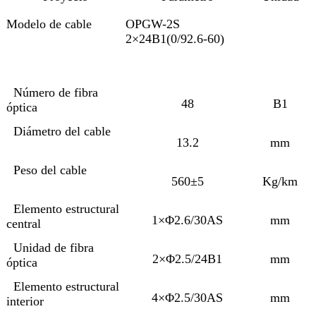
Modelo de cable
OPGW-2S
2×24B1(0/92.6-60)
Número de fibra
48
B1
óptica
Diámetro del cable
13.2
mm
Peso del cable
560±5
Kg/km
Elemento estructural
1×Φ2.6/30AS
mm
central
Unidad de fibra
2×Φ2.5/24B1
mm
óptica
Elemento estructural
4×Φ2.5/30AS
mm
interior