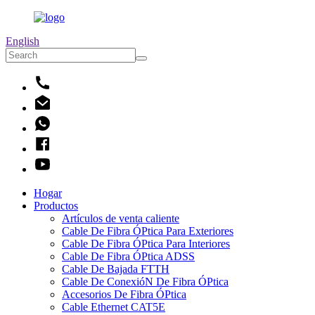
English
Hogar
Productos
Artículos de venta caliente
Cable De Fibra ÓPtica Para Exteriores
Cable De Fibra ÓPtica Para Interiores
Cable De Fibra ÓPtica ADSS
Cable De Bajada FTTH
Cable De ConexióN De Fibra ÓPtica
Accesorios De Fibra ÓPtica
Cable Ethernet CAT5E