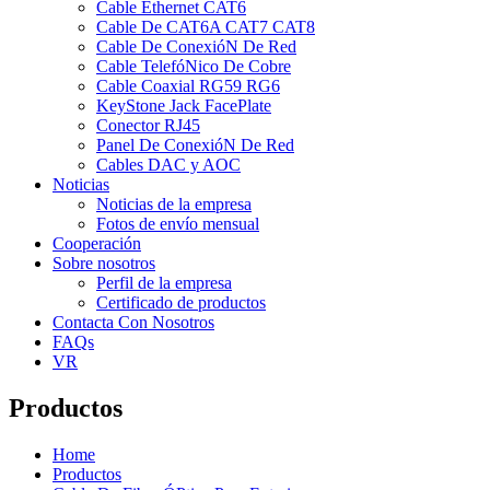
Cable Ethernet CAT6
Cable De CAT6A CAT7 CAT8
Cable De ConexióN De Red
Cable TelefóNico De Cobre
Cable Coaxial RG59 RG6
KeyStone Jack FacePlate
Conector RJ45
Panel De ConexióN De Red
Cables DAC y AOC
Noticias
Noticias de la empresa
Fotos de envío mensual
Cooperación
Sobre nosotros
Perfil de la empresa
Certificado de productos
Contacta Con Nosotros
FAQs
VR
Productos
Home
Productos