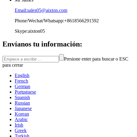
Email:sales05@aixton.com
Phone/Wechat/Whatsapp:+8618566291592
Skype:aixton05
Envíanos tu información:
Presione enter para buscar o ESC
para cerrar
English
French
German
Portuguese
Spanish
Russian
Japanese
Korean
Arabic
Irish
Greek
Turkish