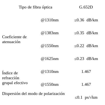
Tipo de fibra óptica
G.652D
@1310nm
≤0.36 dB/km
@1383nm
≤0.35 dB/km
Coeficiente de
atenuación
@1550nm
≤0.22 dB/km
@1625nm
≤0.23 dB/km
@1310nm
1.467
Índice de
refracción
grupal efectivo
@1550nm
1.467
Dispersión del modo de polarización
≤0.1 ps/√km