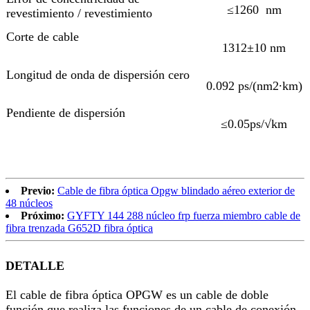
≤1260 nm
revestimiento / revestimiento
Corte de cable
1312±10 nm
Longitud de onda de dispersión cero
0.092 ps/(nm2∙km)
Pendiente de dispersión
≤0.05ps/√km
Previo:
Cable de fibra óptica Opgw blindado aéreo exterior de
48 núcleos
Próximo:
GYFTY 144 288 núcleo frp fuerza miembro cable de
fibra trenzada G652D fibra óptica
DETALLE
El cable de fibra óptica OPGW es un cable de doble
función que realiza las funciones de un cable de conexión