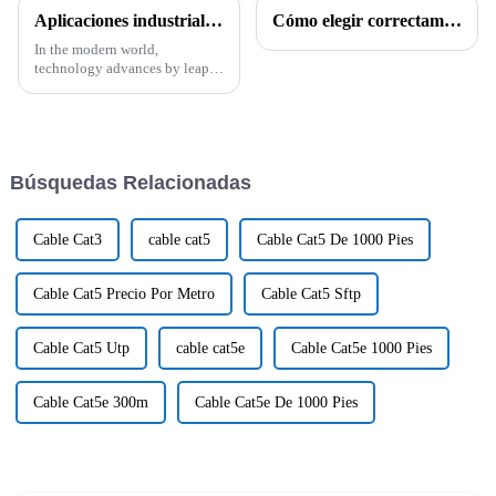
cable de fibra óptica
Aplicaciones industriales de los cables CAT6A CAT7 y CAT8 y sus características técnicas
Cómo elegir correctamente el fabricante de cables adecuado
solo, cable óptico,
In the modern world,
fibra de cable
technology advances by leaps
óptico,fibra óptica
and bounds, and alongside it,
there is the need to have proper
connectivity solutions to meet
the
Búsquedas Relacionadas
Cable Cat3
cable cat5
Cable Cat5 De 1000 Pies
Cable Cat5 Precio Por Metro
Cable Cat5 Sftp
Cable Cat5 Utp
cable cat5e
Cable Cat5e 1000 Pies
Cable Cat5e 300m
Cable Cat5e De 1000 Pies