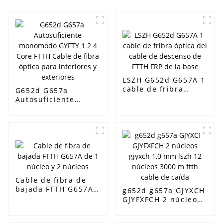
LSZH G652d G657A 1
cable de fribra
G652d G657a
óptica del cable de
Autosuficiente
descenso de FTTH
monomodo GYFTY 1
FRP de la base
2 4 Core FTTH Cable
de fibra óptica para
interiores y
exteriores
Cable de fibra de
bajada FTTH G657A
g652d g657a GJYXCH
de 1 núcleo y 2
GJYFXFCH 2 núcleos
núcleos
gjyxch 1,0 mm lszh
12 núcleos 3000 m