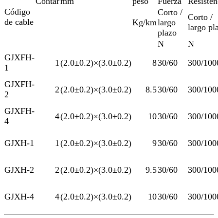
Contar
mm
peso
Fuerza
Resisten
Código
Corto /
Corto /
de cable
Kg/km
largo
largo pl
plazo
N
N
GJXFH-
1
(2.0±0.2)×(3.0±0.2)
8
30/60
300/100
1
GJXFH-
2
(2.0±0.2)×(3.0±0.2)
8.5
30/60
300/100
2
GJXFH-
4
(2.0±0.2)×(3.0±0.2)
10
30/60
300/100
4
GJXH-1
1
(2.0±0.2)×(3.0±0.2)
9
30/60
300/100
GJXH-2
2
(2.0±0.2)×(3.0±0.2)
9.5
30/60
300/100
GJXH-4
4
(2.0±0.2)×(3.0±0.2)
10
30/60
300/100