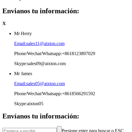
Envianos tu información:
X
Mr Herry
Email:sales11@aixton.com
Phone/Wechat/Whatsapp:+8618123897029
Skype:sales09@aixton.com
Mr James
Email:sales05@aixton.com
Phone/Wechat/Whatsapp:+8618566291592
Skype:aixton05
Envíanos tu información:
Presione enter para buscar o ESC