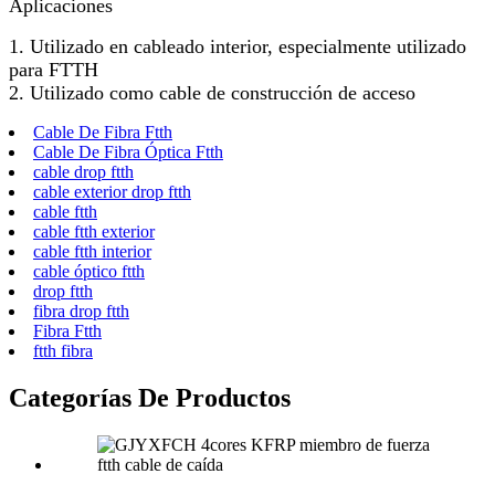
Aplicaciones
1. Utilizado en cableado interior, especialmente utilizado
para FTTH
2. Utilizado como cable de construcción de acceso
Cable De Fibra Ftth
Cable De Fibra Óptica Ftth
cable drop ftth
cable exterior drop ftth
cable ftth
cable ftth exterior
cable ftth interior
cable óptico ftth
drop ftth
fibra drop ftth
Fibra Ftth
ftth fibra
Categorías De Productos