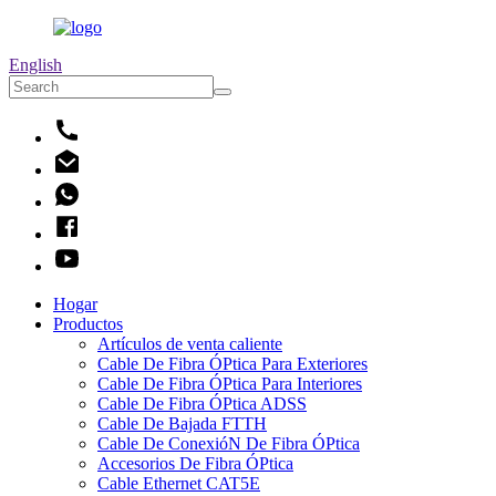
English
Hogar
Productos
Artículos de venta caliente
Cable De Fibra ÓPtica Para Exteriores
Cable De Fibra ÓPtica Para Interiores
Cable De Fibra ÓPtica ADSS
Cable De Bajada FTTH
Cable De ConexióN De Fibra ÓPtica
Accesorios De Fibra ÓPtica
Cable Ethernet CAT5E