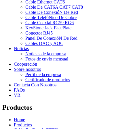
Cable Ethernet CAT6
Cable De CAT6A CAT7 CAT8
Cable De ConexióN De Red
Cable TelefóNico De Cobre
Cable Coaxial RG59 RG6
KeyStone Jack FacePlate
Conector RJ45
Panel De ConexióN De Red
Cables DAC y AOC
Noticias
Noticias de la empresa
Fotos de envío mensual
Cooperación
Sobre nosotros
Perfil de la empresa
Certificado de productos
Contacta Con Nosotros
FAQs
VR
Productos
Home
Productos