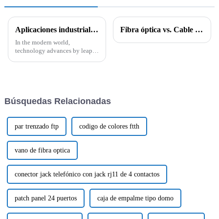
Aplicaciones industriales de los cables CAT6A CAT7 y CAT8 y sus características técnicas
Fibra óptica vs. Cable de fibra óptica: Conozca la diferencia crucial ¿Le confunden &quot;fibra óptica&quot; y &quot;cable de fibra óptica&quot;?
In the modern world,
technology advances by leaps
and bounds, and alongside it,
there is the need to have proper
connectivity solutions to meet
the
Búsquedas Relacionadas
par trenzado ftp
codigo de colores ftth
vano de fibra optica
conector jack telefónico con jack rj11 de 4 contactos
patch panel 24 puertos
caja de empalme tipo domo