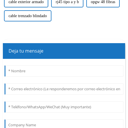
cable exterior armado
rj45 tipo a y b
opgw 48 fibras
cable trenzado blindado
Deja tu mensaje