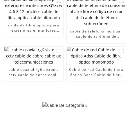
Cable De Fibra Interior,
Cable De Fibra Óptica,
Cable De Fibra Óptica
Interior, cable de fibra
óptica solo, cable óptico,
cable de fibra óptica para
fibra de cable óptico,fibra
exteriores e interiores
cable de teléfono multipar
óptica
GYXTW 4 6 8 12 núcleos
cable de teléfono de
cable de fibra óptica cable
conexión al aire libre
blindado
código de color del cable
de teléfono subterráneo
cable coaxial rg6 sistema
Cable de red Cable de fibra
cctv cable de cobre cable
óptica Adss Cable de fibra
de telecomunicaciones
óptica monomodo