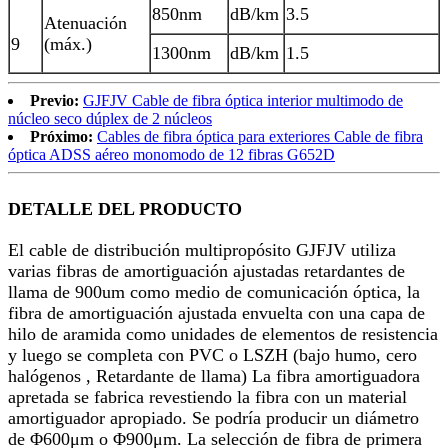
850nm
dB/km
3.5
Atenuación
9
(máx.)
1300nm
dB/km
1.5
Previo:
GJFJV Cable de fibra óptica interior multimodo de
núcleo seco dúplex de 2 núcleos
Próximo:
Cables de fibra óptica para exteriores Cable de fibra
óptica ADSS aéreo monomodo de 12 fibras G652D
DETALLE DEL PRODUCTO
El cable de distribución multipropósito GJFJV utiliza
varias fibras de amortiguación ajustadas retardantes de
llama de 900um como medio de comunicación óptica, la
fibra de amortiguación ajustada envuelta con una capa de
hilo de aramida como unidades de elementos de resistencia
y luego se completa con PVC o LSZH (bajo humo, cero
halógenos , Retardante de llama) La fibra amortiguadora
apretada se fabrica revestiendo la fibra con un material
amortiguador apropiado. Se podría producir un diámetro
de Φ600μm o Φ900μm. La selección de fibra de primera