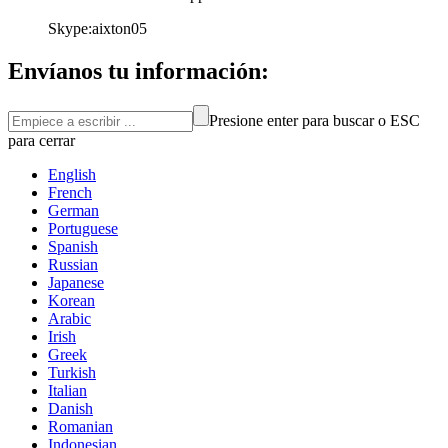
Skype:aixton05
Envíanos tu información:
Presione enter para buscar o ESC
para cerrar
English
French
German
Portuguese
Spanish
Russian
Japanese
Korean
Arabic
Irish
Greek
Turkish
Italian
Danish
Romanian
Indonesian