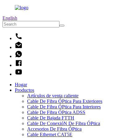
English
Hogar
Productos
Artículos de venta caliente
Cable De Fibra ÓPtica Para Exteriores
Cable De Fibra ÓPtica Para Interiores
Cable De Fibra ÓPtica ADSS
Cable De Bajada FTTH
Cable De ConexióN De Fibra ÓPtica
Accesorios De Fibra ÓPtica
Cable Ethernet CAT5E