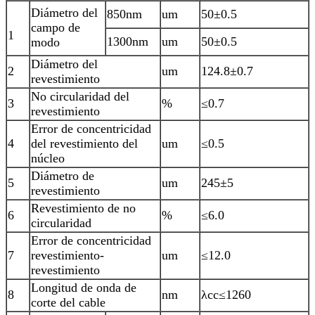
Diámetro del
850nm
um
50±0.5
campo de
1
1300nm
um
50±0.5
modo
Diámetro del
2
um
124.8±0.7
revestimiento
No circularidad del
3
%
≤0.7
revestimiento
Error de concentricidad
4
del revestimiento del
um
≤0.5
núcleo
Diámetro de
5
um
245±5
revestimiento
Revestimiento de no
6
%
≤6.0
circularidad
Error de concentricidad
7
revestimiento-
um
≤12.0
revestimiento
Longitud de onda de
8
nm
λcc≤1260
corte del cable