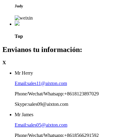
Judy
Top
Envianos tu información:
X
Mr Herry
Email:sales11@aixton.com
Phone/Wechat/Whatsapp:+8618123897029
Skype:sales09@aixton.com
Mr James
Email:sales05@aixton.com
Phone/Wechat/Whatsapp:+8618566291592