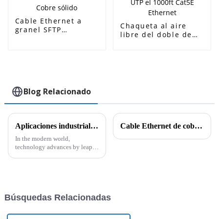
Cable Ethernet a
Chaqueta al aire
granel SFTP
libre del doble de
blindado Cat 7
UTP del cable 4pr
1000ft 305m 23AWG
24awg Utp de UTP el
Cobre sólido
1000ft Cat5E
Ethernet
Blog Relacionado
Aplicaciones industriales de los cables CAT6A CAT7 y CAT8 y sus características técnicas
Cable Ethernet de cobre puro o CCA (aluminio revestido de cobre): ¿cómo elegir?
In the modern world,
technology advances by leaps
and bounds, and alongside it,
there is the need to have proper
connectivity solutions to meet
the
Búsquedas Relacionadas