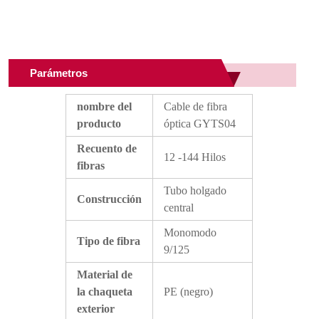
protección contra la humedad y durabilidad para
entornos exteriores y subterráneos hostiles.
Aplicaciones
Parámetros
Subterráneo, aéreo y ducto
nombre del
Cable de fibra
producto
óptica GYTS04
Recuento de
12 -144 Hilos
fibras
Tubo holgado
Construcción
central
Monomodo
Tipo de fibra
9/125
Material de
la chaqueta
PE (negro)
exterior