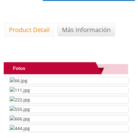
Product Detail
Más Información
Introducción Del Producto
Fotos
Diseño de tubo suelto, blindado con cinta de
acero y cubierta de HDPE para resistencia
mecánica, resistencia a la humedad y confiabilidad
a largo plazo en aplicaciones de entierro directo o
conductos.
Características
La armadura de cinta de acero y la cubierta de
HDPE brindan resistencia al aplastamiento,