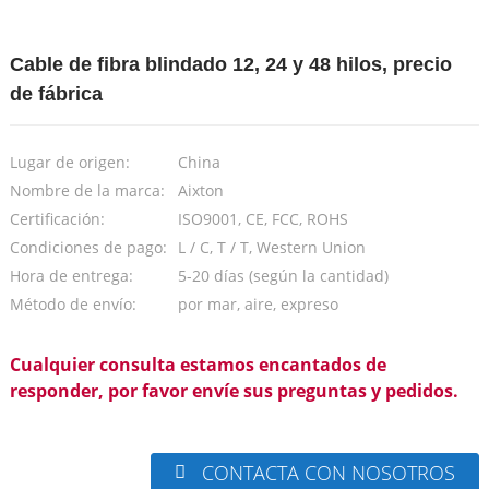
Cable de fibra blindado 12, 24 y 48 hilos, precio
de fábrica
Lugar de origen:
China
Nombre de la marca:
Aixton
Certificación:
ISO9001, CE, FCC, ROHS
Condiciones de pago:
L / C, T / T, Western Union
Hora de entrega:
5-20 días (según la cantidad)
Método de envío:
por mar, aire, expreso
Cualquier consulta estamos encantados de
responder, por favor envíe sus preguntas y pedidos.
CONTACTA CON NOSOTROS