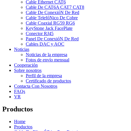
Cable Ethernet CAT6
Cable De CAT6A CAT7 CAT8
Cable De ConexióN De Red
Cable TelefóNico De Cobre
Cable Coaxial RG59 RG6
KeyStone Jack FacePlate
Conector RJ45
Panel De ConexióN De Red
Cables DAC y AOC
Noticias
Noticias de la empresa
Fotos de envío mensual
Cooperación
Sobre nosotros
Perfil de la empresa
Certificado de productos
Contacta Con Nosotros
FAQs
VR
Productos
Home
Productos