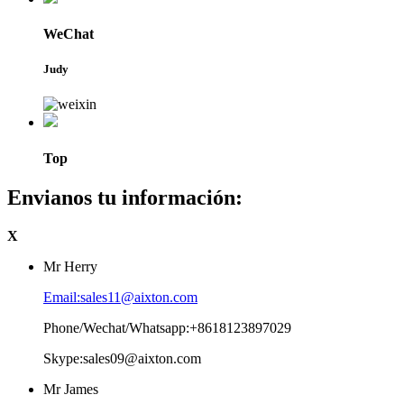
WeChat
Judy
Top
Envianos tu información:
X
Mr Herry
Email:sales11@aixton.com
Phone/Wechat/Whatsapp:+8618123897029
Skype:sales09@aixton.com
Mr James