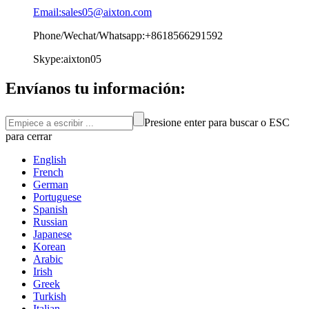
Email:sales05@aixton.com
Phone/Wechat/Whatsapp:+8618566291592
Skype:aixton05
Envíanos tu información:
Presione enter para buscar o ESC
para cerrar
English
French
German
Portuguese
Spanish
Russian
Japanese
Korean
Arabic
Irish
Greek
Turkish
Italian