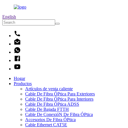
English
Hogar
Productos
Artículos de venta caliente
Cable De Fibra ÓPtica Para Exteriores
Cable De Fibra ÓPtica Para Interiores
Cable De Fibra ÓPtica ADSS
Cable De Bajada FTTH
Cable De ConexióN De Fibra ÓPtica
Accesorios De Fibra ÓPtica
Cable Ethernet CAT5E