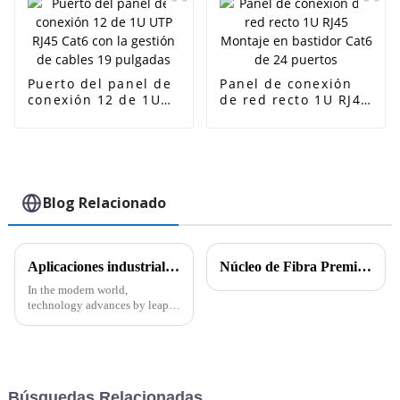
Puerto del panel de
Panel de conexión
conexión 12 de 1U
de red recto 1U RJ45
UTP RJ45 Cat6 con la
Montaje en bastidor
gestión de cables 19
Cat6 de 24 puertos
pulgadas
Blog Relacionado
Aplicaciones industriales de los cables CAT6A CAT7 y CAT8 y sus características técnicas
Núcleo de Fibra Premium G657A2: Su Socio Especializado en Conectividad de Alto Rendimiento
In the modern world,
technology advances by leaps
and bounds, and alongside it,
there is the need to have proper
connectivity solutions to meet
the
Búsquedas Relacionadas