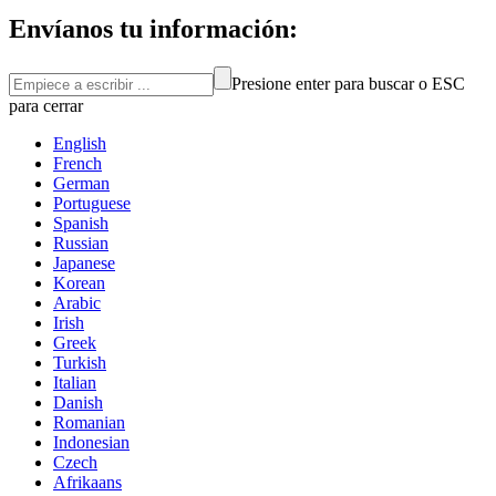
Envíanos tu información:
Presione enter para buscar o ESC
para cerrar
English
French
German
Portuguese
Spanish
Russian
Japanese
Korean
Arabic
Irish
Greek
Turkish
Italian
Danish
Romanian
Indonesian
Czech
Afrikaans