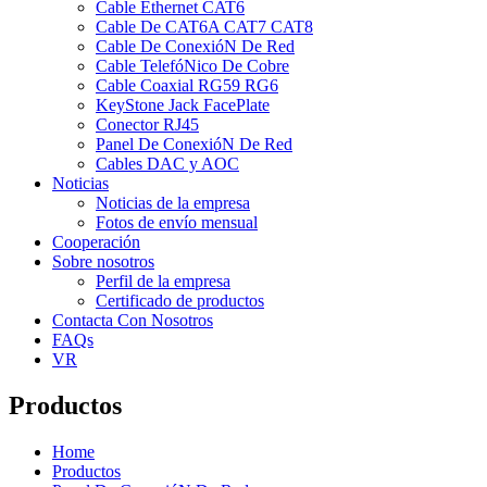
Cable Ethernet CAT6
Cable De CAT6A CAT7 CAT8
Cable De ConexióN De Red
Cable TelefóNico De Cobre
Cable Coaxial RG59 RG6
KeyStone Jack FacePlate
Conector RJ45
Panel De ConexióN De Red
Cables DAC y AOC
Noticias
Noticias de la empresa
Fotos de envío mensual
Cooperación
Sobre nosotros
Perfil de la empresa
Certificado de productos
Contacta Con Nosotros
FAQs
VR
Productos
Home
Productos