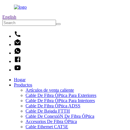
English
Hogar
Productos
Artículos de venta caliente
Cable De Fibra ÓPtica Para Exteriores
Cable De Fibra ÓPtica Para Interiores
Cable De Fibra ÓPtica ADSS
Cable De Bajada FTTH
Cable De ConexióN De Fibra ÓPtica
Accesorios De Fibra ÓPtica
Cable Ethernet CAT5E