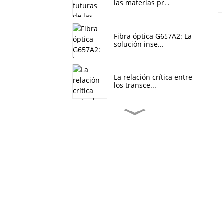
las materias pr...
Fibra óptica G657A2: La
solución inse...
La relación crítica entre
los transce...
Fibra óptica G657A2: un
medio ideal p...
Fibra monomodo
G.657.A2 insensible a ...
El futuro de los cables
de fibra ópti...