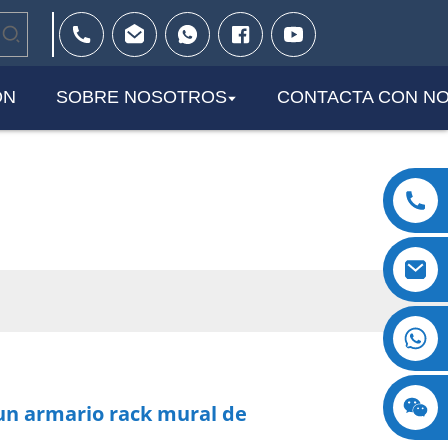
ÓN
SOBRE NOSOTROS
CONTACTA CON N
+8618123897029
un armario rack mural de