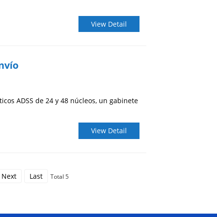
View Detail
nvío
ticos ADSS de 24 y 48 núcleos, un gabinete
View Detail
Next
Last
Total 5