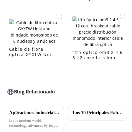
Cable Plano 1 2 de 4
exteriores
núcleos de FTTH
monomodo GYTC8S
Fibra Optica
GYXTC8S Figura 8
Monomodo cable
Cable de fibra aérea
Cable de fibra
ftth óptico om3 2 4 6
óptica GYXTW Uni-
8 12 core breakout
tube blindado
cable precio
monomodo de 6
distribución
núcleos y 8 núcleos
monomodo interior
cable de fibra óptica
Blog Relacionado
Aplicaciones industriales de los cables CAT6A CAT7 y CAT8 y sus características técnicas
Los 10 Principales Fabricantes de Cables Ópticos en China
In the modern world,
technology advances by leaps
and bounds, and alongside it,