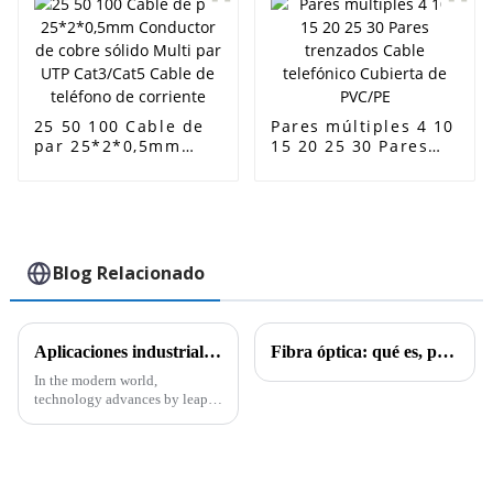
calidad
25 50 100 Cable de
Pares múltiples 4 10
par 25*2*0,5mm
15 20 25 30 Pares
Conductor de cobre
trenzados Cable
sólido Multi par UTP
telefónico Cubierta
Cat3/Cat5 Cable de
de PVC/PE
teléfono de
corriente
Blog Relacionado
Aplicaciones industriales de los cables CAT6A CAT7 y CAT8 y sus características técnicas
Fibra óptica: qué es, para qué sirve y cómo funciona
In the modern world,
technology advances by leaps
and bounds, and alongside it,
there is the need to have proper
connectivity solutions to meet
the