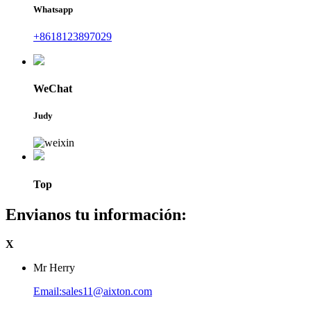
Whatsapp
+8618123897029
WeChat
Judy
Top
Envianos tu información:
X
Mr Herry
Email:sales11@aixton.com