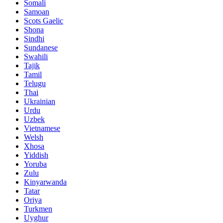
Somali
Samoan
Scots Gaelic
Shona
Sindhi
Sundanese
Swahili
Tajik
Tamil
Telugu
Thai
Ukrainian
Urdu
Uzbek
Vietnamese
Welsh
Xhosa
Yiddish
Yoruba
Zulu
Kinyarwanda
Tatar
Oriya
Turkmen
Uyghur