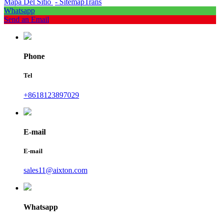
Mapa Del Sitio
- SitemapTrans
Whatsapp
Send an Email
Phone
Tel
+8618123897029
E-mail
E-mail
sales11@aixton.com
Whatsapp