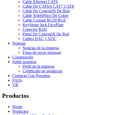
Cable Ethernet CAT6
Cable De CAT6A CAT7 CAT8
Cable De ConexióN De Red
Cable TelefóNico De Cobre
Cable Coaxial RG59 RG6
KeyStone Jack FacePlate
Conector RJ45
Panel De ConexióN De Red
Cables DAC y AOC
Noticias
Noticias de la empresa
Fotos de envío mensual
Cooperación
Sobre nosotros
Perfil de la empresa
Certificado de productos
Contacta Con Nosotros
FAQs
VR
Productos
Home
Productos