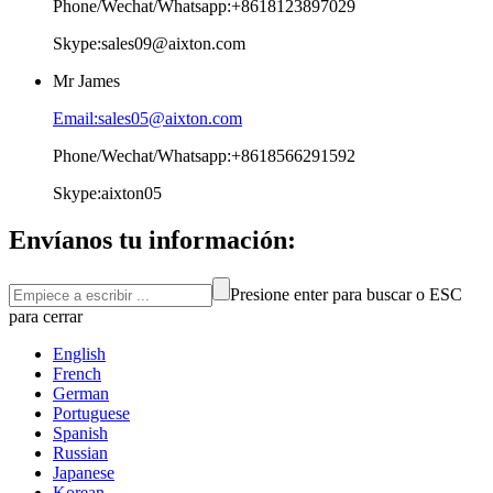
Phone/Wechat/Whatsapp:+8618123897029
Skype:sales09@aixton.com
Mr James
Email:sales05@aixton.com
Phone/Wechat/Whatsapp:+8618566291592
Skype:aixton05
Envíanos tu información:
Presione enter para buscar o ESC
para cerrar
English
French
German
Portuguese
Spanish
Russian
Japanese
Korean