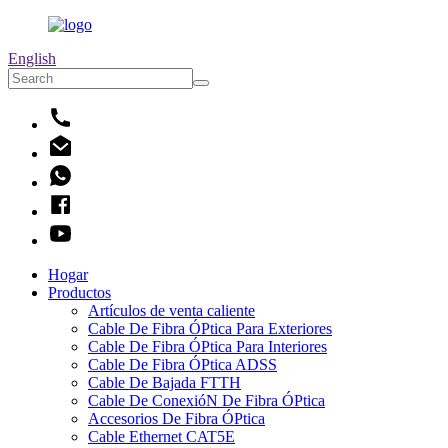
English
Hogar
Productos
Artículos de venta caliente
Cable De Fibra ÓPtica Para Exteriores
Cable De Fibra ÓPtica Para Interiores
Cable De Fibra ÓPtica ADSS
Cable De Bajada FTTH
Cable De ConexióN De Fibra ÓPtica
Accesorios De Fibra ÓPtica
Cable Ethernet CAT5E