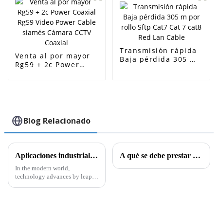
Transmisión rápida
Venta al por mayor
Baja pérdida 305 m
Rg59 + 2c Power
por rollo Sftp Cat7
Coaxial Rg59 Video
Cat 7 cat8 Red Lan
Power Cable siamés
Cable
Cámara CCTV
Coaxial
Blog Relacionado
Aplicaciones industriales de los cables CAT6A CAT7 y CAT8 y sus características técnicas
A qué se debe prestar atención al tender cables ópticos aéreos
In the modern world,
technology advances by leaps
and bounds, and alongside it,
there is the need to have proper
connectivity solutions to meet
the