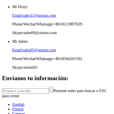
Mr Herry
Email:sales11@aixton.com
Phone/Wechat/Whatsapp:+8618123897029
Skype:sales09@aixton.com
Mr James
Email:sales05@aixton.com
Phone/Wechat/Whatsapp:+8618566291592
Skype:aixton05
Envíanos tu información:
Presione enter para buscar o ESC
para cerrar
English
French
German