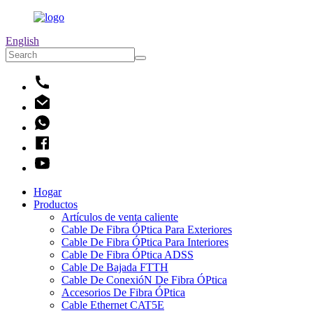
English
Hogar
Productos
Artículos de venta caliente
Cable De Fibra ÓPtica Para Exteriores
Cable De Fibra ÓPtica Para Interiores
Cable De Fibra ÓPtica ADSS
Cable De Bajada FTTH
Cable De ConexióN De Fibra ÓPtica
Accesorios De Fibra ÓPtica
Cable Ethernet CAT5E