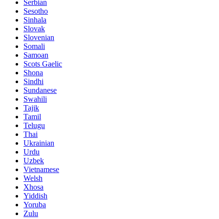
Serbian
Sesotho
Sinhala
Slovak
Slovenian
Somali
Samoan
Scots Gaelic
Shona
Sindhi
Sundanese
Swahili
Tajik
Tamil
Telugu
Thai
Ukrainian
Urdu
Uzbek
Vietnamese
Welsh
Xhosa
Yiddish
Yoruba
Zulu