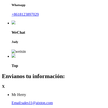
Whatsapp
+8618123897029
WeChat
Judy
Top
Envianos tu información:
X
Mr Herry
Email:sales11@aixton.com