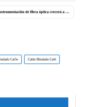
Se estima que el mercado de instrumentación de fibra óptica crecerá a una CAGR del 10,3%, 2019-2027 | Última cobertura de la industria por Douglas Insights
lindado Cat5e
Cable Blindado Cat6