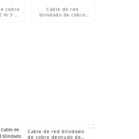
de cobre
Cable de red
2 m 3 m
blindado de cobre
P rj45
desnudo del cable de
e de
Ethernet de los 305m
able de
23awg CAT6 el 1000ft
e
Cable de red blindado
de cobre desnudo del