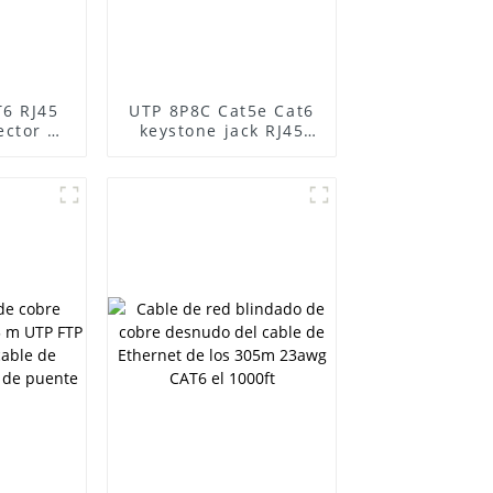
T6 RJ45
UTP 8P8C Cat5e Cat6
ector de
keystone jack RJ45
ed Cat6
jack acoplador
modular Ethernet
RJ45 Cat6 keystone
jacks RJ45