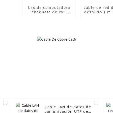
Uso de computadora
cable de red 
chaqueta de PVC
desnudo 1 m 
cable de cobre cat 5e
UTP FTP SFT
6 cat5e cat6 UTP FTP
cat6 cabl
cable de red interior
conexión de c
cable de conexión
puent
Cable LAN de datos de
comunicación UTP de