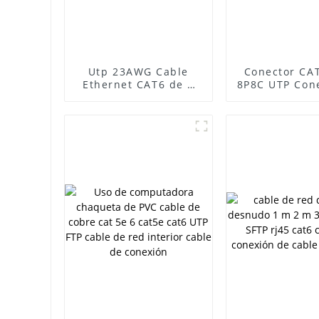
Utp 23AWG Cable
Conector CA
Ethernet CAT6 de 4
8P8C UTP Con
pares Cable Cat6
enchufe de r
resistente a la
intemperie