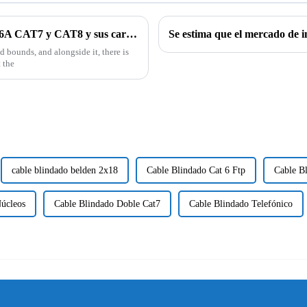
Aplicaciones industriales de los cables CAT6A CAT7 y CAT8 y sus características técnicas
 bounds, and alongside it, there is
 the
cable blindado belden 2x18
Cable Blindado Cat 6 Ftp
Cable B
úcleos
Cable Blindado Doble Cat7
Cable Blindado Telefónico