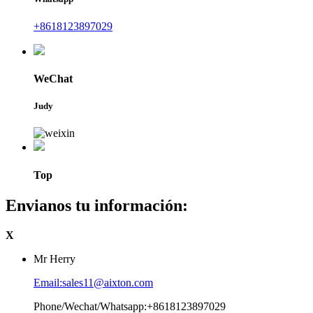
+8618123897029
WeChat
Judy
Top
Envianos tu información:
X
Mr Herry
Email:sales11@aixton.com
Phone/Wechat/Whatsapp:+8618123897029