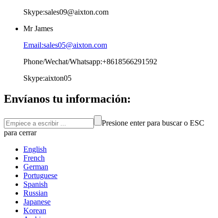
Skype:sales09@aixton.com
Mr James
Email:sales05@aixton.com
Phone/Wechat/Whatsapp:+8618566291592
Skype:aixton05
Envíanos tu información:
Presione enter para buscar o ESC
para cerrar
English
French
German
Portuguese
Spanish
Russian
Japanese
Korean