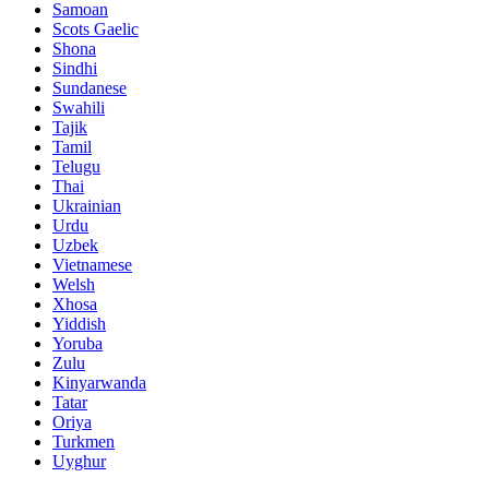
Samoan
Scots Gaelic
Shona
Sindhi
Sundanese
Swahili
Tajik
Tamil
Telugu
Thai
Ukrainian
Urdu
Uzbek
Vietnamese
Welsh
Xhosa
Yiddish
Yoruba
Zulu
Kinyarwanda
Tatar
Oriya
Turkmen
Uyghur