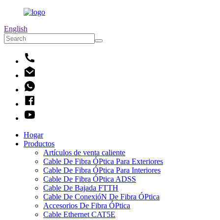
English
Hogar
Productos
Artículos de venta caliente
Cable De Fibra ÓPtica Para Exteriores
Cable De Fibra ÓPtica Para Interiores
Cable De Fibra ÓPtica ADSS
Cable De Bajada FTTH
Cable De ConexióN De Fibra ÓPtica
Accesorios De Fibra ÓPtica
Cable Ethernet CAT5E