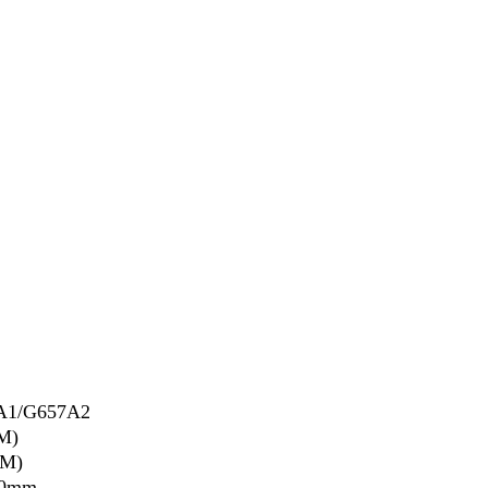
A1/G657A2
M)
MM)
10mm