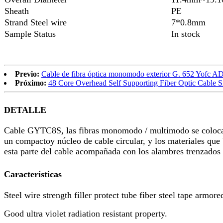
Sheath
PE
Strand Steel wire
7*0.8mm
Sample Status
In stock
Previo:
Cable de fibra óptica monomodo exterior G. 652 Yofc AD
Próximo:
48 Core Overhead Self Supporting Fiber Optic Cabl
DETALLE
Cable GYTC8S, las fibras monomodo / multimodo se colocan e
un compactoy núcleo de cable circular, y los materiales que 
esta parte del cable acompañada con los alambres trenzados
Características
Steel wire strength filler protect tube fiber steel tape armore
Good ultra violet radiation resistant property.