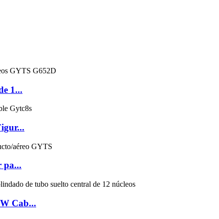
e 1...
igur...
 pa...
TW Cab...