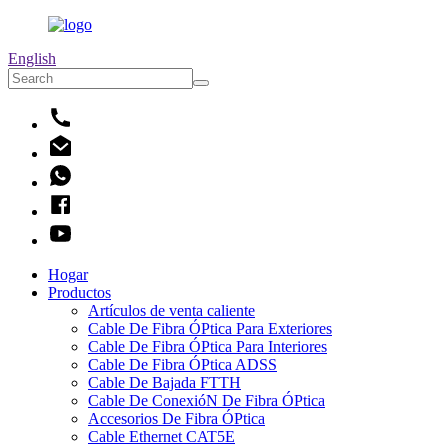
English
Hogar
Productos
Artículos de venta caliente
Cable De Fibra ÓPtica Para Exteriores
Cable De Fibra ÓPtica Para Interiores
Cable De Fibra ÓPtica ADSS
Cable De Bajada FTTH
Cable De ConexióN De Fibra ÓPtica
Accesorios De Fibra ÓPtica
Cable Ethernet CAT5E