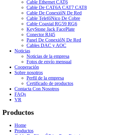
Cable Ethernet CAT6
Cable De CAT6A CAT7 CAT8
Cable De ConexióN De Red
Cable TelefóNico De Cobre
Cable Coaxial RG59 RG6
KeyStone Jack FacePlate
Conector RJ45
Panel De ConexióN De Red
Cables DAC y AOC
Noticias
Noticias de la empresa
Fotos de envío mensual
Cooperación
Sobre nosotros
Perfil de la empresa
Certificado de productos
Contacta Con Nosotros
FAQs
VR
Productos
Home
Productos