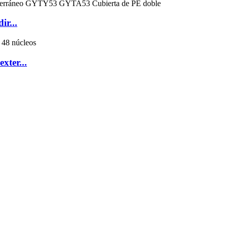
ir...
xter...