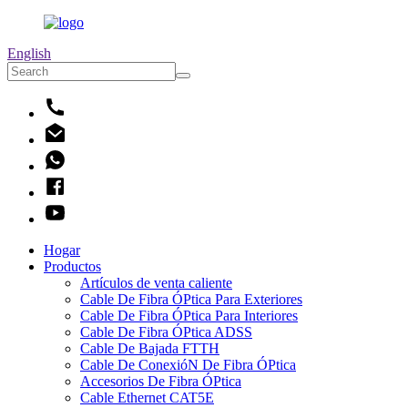
English
Hogar
Productos
Artículos de venta caliente
Cable De Fibra ÓPtica Para Exteriores
Cable De Fibra ÓPtica Para Interiores
Cable De Fibra ÓPtica ADSS
Cable De Bajada FTTH
Cable De ConexióN De Fibra ÓPtica
Accesorios De Fibra ÓPtica
Cable Ethernet CAT5E