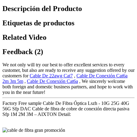
Descripción del Producto
Etiquetas de productos
Related Video
Feedback (2)
We not only will try our best to offer excellent services to every
customer, but also are ready to receive any suggestion offered by our
customers for
Cable De 22awg Cat7
,
Cable De Conexión Cat6a
2m 3m 5m
,
Cable De Conexión Cat6a
, We sincerely welcome
both foreign and domestic business partners, and hope to work with
you in the near future!
Factory Free sample Cable De Fibra Óptica Lszh - 10G 25G 40G
56G Sfp DAC Cable de fibra de cobre de conexión directa pasiva
Sfp 1M 2M 3M – AIXTON Detail: