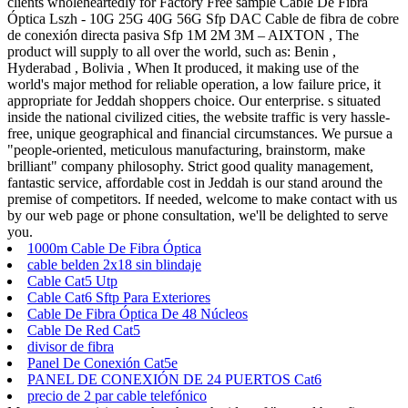
clients wholeheartedly for Factory Free sample Cable De Fibra
Óptica Lszh - 10G 25G 40G 56G Sfp DAC Cable de fibra de cobre
de conexión directa pasiva Sfp 1M 2M 3M – AIXTON , The
product will supply to all over the world, such as: Benin ,
Hyderabad , Bolivia , When It produced, it making use of the
world's major method for reliable operation, a low failure price, it
appropriate for Jeddah shoppers choice. Our enterprise. s situated
inside the national civilized cities, the website traffic is very hassle-
free, unique geographical and financial circumstances. We pursue a
"people-oriented, meticulous manufacturing, brainstorm, make
brilliant" company philosophy. Strict good quality management,
fantastic service, affordable cost in Jeddah is our stand around the
premise of competitors. If needed, welcome to make contact with us
by our web page or phone consultation, we'll be delighted to serve
you.
1000m Cable De Fibra Óptica
cable belden 2x18 sin blindaje
Cable Cat5 Utp
Cable Cat6 Sftp Para Exteriores
Cable De Fibra Óptica De 48 Núcleos
Cable De Red Cat5
divisor de fibra
Panel De Conexión Cat5e
PANEL DE CONEXIÓN DE 24 PUERTOS Cat6
precio de 2 par cable telefónico