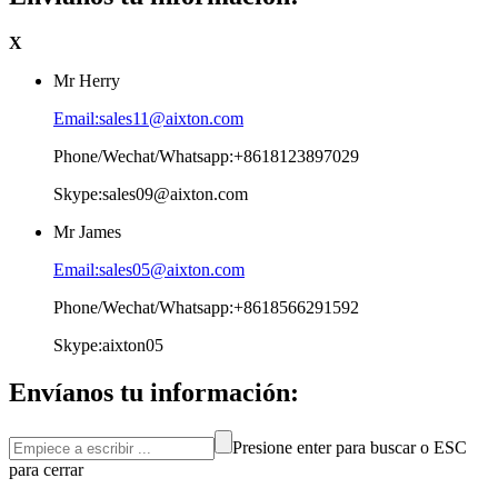
X
Mr Herry
Email:sales11@aixton.com
Phone/Wechat/Whatsapp:+8618123897029
Skype:sales09@aixton.com
Mr James
Email:sales05@aixton.com
Phone/Wechat/Whatsapp:+8618566291592
Skype:aixton05
Envíanos tu información:
Presione enter para buscar o ESC
para cerrar