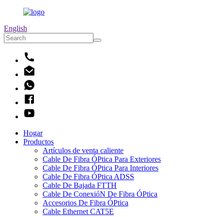
English
Hogar
Productos
Artículos de venta caliente
Cable De Fibra ÓPtica Para Exteriores
Cable De Fibra ÓPtica Para Interiores
Cable De Fibra ÓPtica ADSS
Cable De Bajada FTTH
Cable De ConexióN De Fibra ÓPtica
Accesorios De Fibra ÓPtica
Cable Ethernet CAT5E