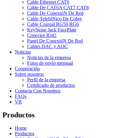
Cable Ethernet CAT6
Cable De CAT6A CAT7 CAT8
Cable De ConexióN De Red
Cable TelefóNico De Cobre
Cable Coaxial RG59 RG6
KeyStone Jack FacePlate
Conector RJ45
Panel De ConexióN De Red
Cables DAC y AOC
Noticias
Noticias de la empresa
Fotos de envío mensual
Cooperación
Sobre nosotros
Perfil de la empresa
Certificado de productos
Contacta Con Nosotros
FAQs
VR
Productos
Home
Productos