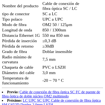
Cable de conexión de
Nombre del producto
fibra óptica SC / LC
tipo de conector
SC a LC
Tipo polaco
UPC a UPC
Modo de fibra
OM2 50 / 125μm
Longitud de onda
850 / 1300nm
Distancia Ethernet 1G
550 ma 850 nm
Pérdida de inserción
≤0,3 dB
Pérdida de retorno
≥30dB
Grado de fibra
Doblar insensible
Radio mínimo de
7,5 mm
curvatura
Chaqueta de cable
PVC o LSZH
Diámetro del cable
3,0 mm
Temperatura de
-20 ~ 70 ° C
funcionamiento
Previo:
Cable de conexión de fibra óptica SC FC de puente de
fibra óptica de doble núcleo OM2 multimodo
Próximo:
LC UPC SC UPC Cable de conexión de fibra óptica
SM G652D Duplex 2.0mm LSZH