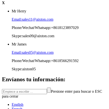
X
Mr Herry
Email:sales11@aixton.com
Phone/Wechat/Whatsapp:+8618123897029
Skype:sales09@aixton.com
Mr James
Email:sales05@aixton.com
Phone/Wechat/Whatsapp:+8618566291592
Skype:aixton05
Envíanos tu información:
Presione enter para buscar o ESC
para cerrar
English
French