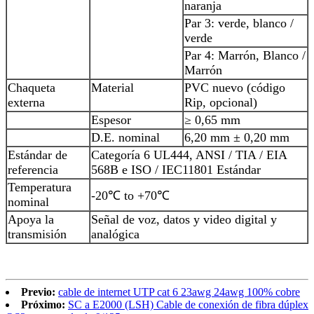
naranja
Par 3: verde, blanco /
verde
Par 4: Marrón, Blanco /
Marrón
Chaqueta
Material
PVC nuevo (código
externa
Rip, opcional)
Espesor
≥ 0,65 mm
D.E. nominal
6,20 mm ± 0,20 mm
Estándar de
Categoría 6 UL444, ANSI / TIA / EIA
referencia
568B e ISO / IEC11801 Estándar
Temperatura
-20℃ to +70℃
nominal
Apoya la
Señal de voz, datos y video digital y
transmisión
analógica
Previo:
cable de internet UTP cat 6 23awg 24awg 100% cobre
Próximo:
SC a E2000 (LSH) Cable de conexión de fibra dúplex