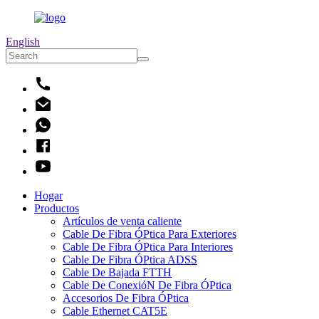
English
Hogar
Productos
Artículos de venta caliente
Cable De Fibra ÓPtica Para Exteriores
Cable De Fibra ÓPtica Para Interiores
Cable De Fibra ÓPtica ADSS
Cable De Bajada FTTH
Cable De ConexióN De Fibra ÓPtica
Accesorios De Fibra ÓPtica
Cable Ethernet CAT5E