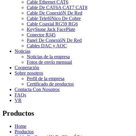
Cable Ethernet CAT6
Cable De CAT6A CAT7 CAT8
Cable De ConexióN De Red
Cable TelefóNico De Cobre
Cable Coaxial RG59 RG6
KeyStone Jack FacePlate
Conector RJ45
Panel De ConexióN De Red
Cables DAC y AOC
Noticias
Noticias de la empresa
Fotos de envío mensual
Cooperación
Sobre nosotros
Perfil de la empresa
Certificado de productos
Contacta Con Nosotros
FAQs
VR
Productos
Home
Productos