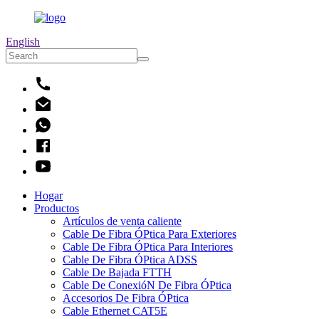
English
Hogar
Productos
Artículos de venta caliente
Cable De Fibra ÓPtica Para Exteriores
Cable De Fibra ÓPtica Para Interiores
Cable De Fibra ÓPtica ADSS
Cable De Bajada FTTH
Cable De ConexióN De Fibra ÓPtica
Accesorios De Fibra ÓPtica
Cable Ethernet CAT5E