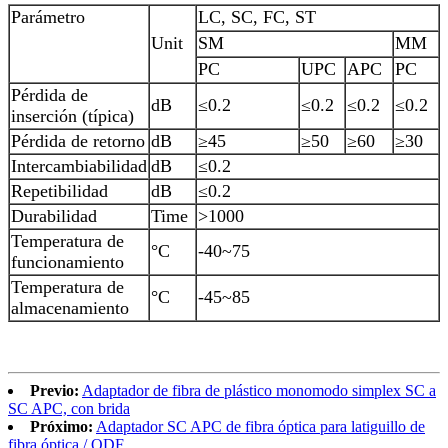
Parámetro
LC, SC, FC, ST
Unit
SM
MM
PC
UPC
APC
PC
Pérdida de
dB
≤0.2
≤0.2
≤0.2
≤0.2
inserción (típica)
Pérdida de retorno
dB
≥45
≥50
≥60
≥30
Intercambiabilidad
dB
≤0.2
Repetibilidad
dB
≤0.2
Durabilidad
Time
>1000
Temperatura de
°C
-40~75
funcionamiento
Temperatura de
°C
-45~85
almacenamiento
Previo:
Adaptador de fibra de plástico monomodo simplex SC a
SC APC, con brida
Próximo:
Adaptador SC APC de fibra óptica para latiguillo de
fibra óptica / ODF