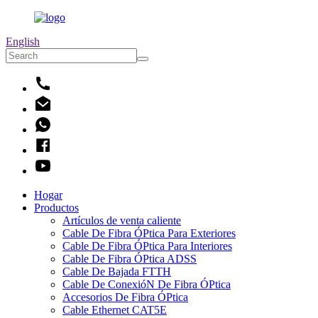
English
Hogar
Productos
Artículos de venta caliente
Cable De Fibra ÓPtica Para Exteriores
Cable De Fibra ÓPtica Para Interiores
Cable De Fibra ÓPtica ADSS
Cable De Bajada FTTH
Cable De ConexióN De Fibra ÓPtica
Accesorios De Fibra ÓPtica
Cable Ethernet CAT5E