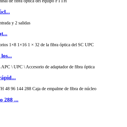
cl...
t...
los...
ápid...
 288 ...