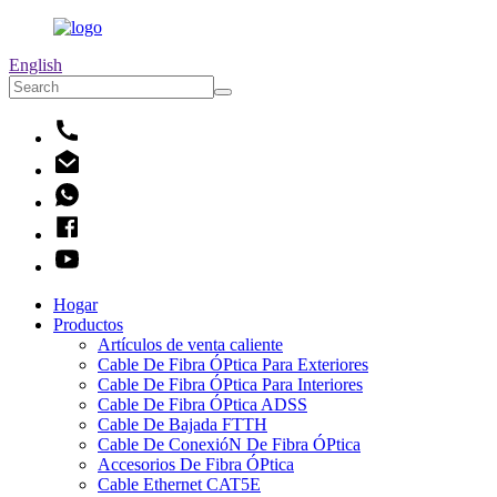
English
Hogar
Productos
Artículos de venta caliente
Cable De Fibra ÓPtica Para Exteriores
Cable De Fibra ÓPtica Para Interiores
Cable De Fibra ÓPtica ADSS
Cable De Bajada FTTH
Cable De ConexióN De Fibra ÓPtica
Accesorios De Fibra ÓPtica
Cable Ethernet CAT5E