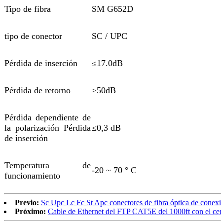
Tipo de fibra
SM G652D
tipo de conector
SC / UPC
Pérdida de inserción
≤17.0dB
Pérdida de retorno
≥50dB
Pérdida dependiente de
la polarización Pérdida
≤0,3 dB
de inserción
Temperatura de
-20 ~ 70 ° C
funcionamiento
Previo:
Sc Upc Lc Fc St Apc conectores de fibra óptica de conexi
Próximo:
Cable de Ethernet del FTP CAT5E del 1000ft con el 