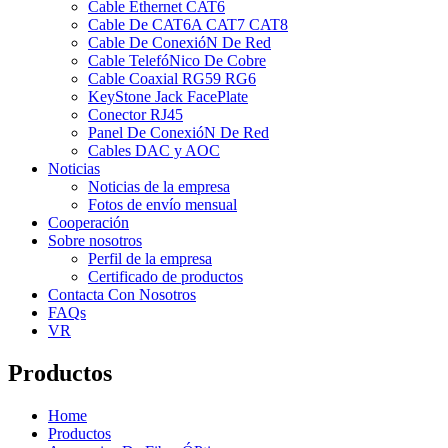
Cable Ethernet CAT6
Cable De CAT6A CAT7 CAT8
Cable De ConexióN De Red
Cable TelefóNico De Cobre
Cable Coaxial RG59 RG6
KeyStone Jack FacePlate
Conector RJ45
Panel De ConexióN De Red
Cables DAC y AOC
Noticias
Noticias de la empresa
Fotos de envío mensual
Cooperación
Sobre nosotros
Perfil de la empresa
Certificado de productos
Contacta Con Nosotros
FAQs
VR
Productos
Home
Productos