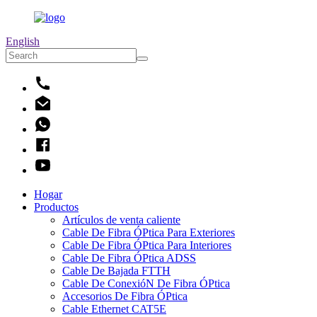
English
Hogar
Productos
Artículos de venta caliente
Cable De Fibra ÓPtica Para Exteriores
Cable De Fibra ÓPtica Para Interiores
Cable De Fibra ÓPtica ADSS
Cable De Bajada FTTH
Cable De ConexióN De Fibra ÓPtica
Accesorios De Fibra ÓPtica
Cable Ethernet CAT5E