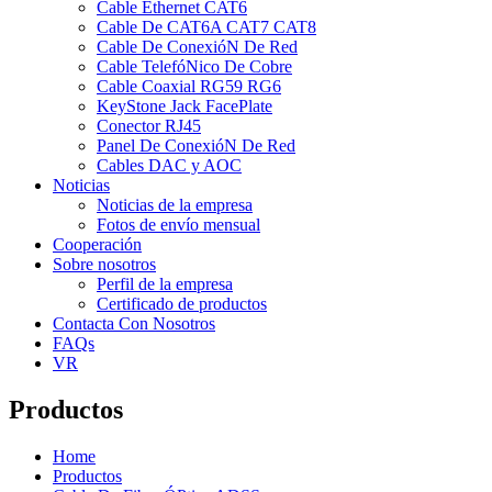
Cable Ethernet CAT6
Cable De CAT6A CAT7 CAT8
Cable De ConexióN De Red
Cable TelefóNico De Cobre
Cable Coaxial RG59 RG6
KeyStone Jack FacePlate
Conector RJ45
Panel De ConexióN De Red
Cables DAC y AOC
Noticias
Noticias de la empresa
Fotos de envío mensual
Cooperación
Sobre nosotros
Perfil de la empresa
Certificado de productos
Contacta Con Nosotros
FAQs
VR
Productos
Home
Productos