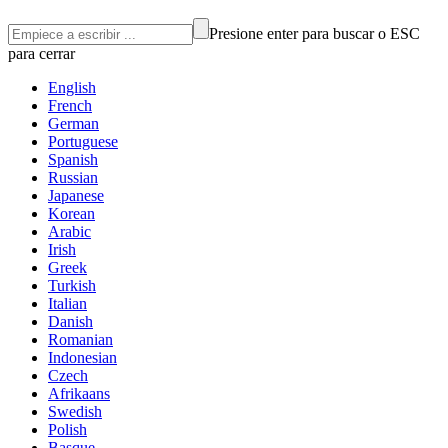
Presione enter para buscar o ESC
para cerrar
English
French
German
Portuguese
Spanish
Russian
Japanese
Korean
Arabic
Irish
Greek
Turkish
Italian
Danish
Romanian
Indonesian
Czech
Afrikaans
Swedish
Polish
Basque