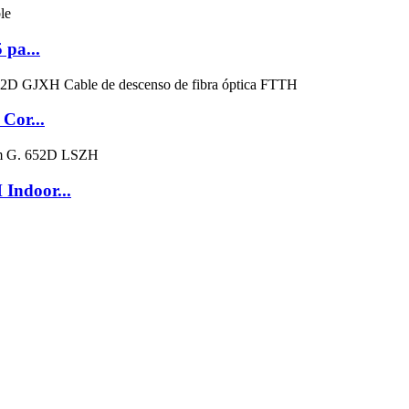
 pa...
Cor...
Indoor...