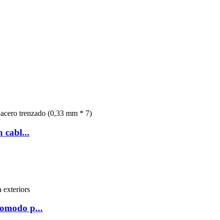
 cabl...
omodo p...