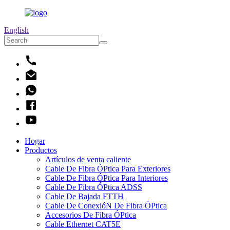
English
Hogar
Productos
Artículos de venta caliente
Cable De Fibra ÓPtica Para Exteriores
Cable De Fibra ÓPtica Para Interiores
Cable De Fibra ÓPtica ADSS
Cable De Bajada FTTH
Cable De ConexióN De Fibra ÓPtica
Accesorios De Fibra ÓPtica
Cable Ethernet CAT5E