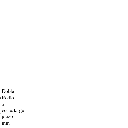
Doblar
a
Radio
a
corto/largo
o
plazo
mm