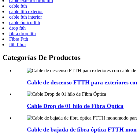
cable exterior drop ftth
cable ftth
cable ftth exterior
cable ftth interior
cable óptico ftth
drop ftth
fibra drop ftth
Fibra Ftth
ftth fibra
Categorías De Productos
Cable de descenso FTTH para exteriores con
Cable Drop de 01 hilo de Fibra Óptica
Cable de bajada de fibra óptica FTTH mon