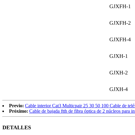
GJXFH-1
GJXFH-2
GJXFH-4
GJXH-1
GJXH-2
GJXH-4
Previo:
Cable interior Cat3 Multicpair 25 30 50 100 Cable de t
Próximo:
Cable de bajada ftth de fibra óptica de 2 núcleos para in
DETALLES