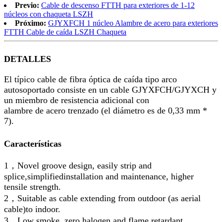
Previo:
Cable de descenso FTTH para exteriores de 1-12
núcleos con chaqueta LSZH
Próximo:
GJYXFCH 1 núcleo Alambre de acero para exteriores
FTTH Cable de caída LSZH Chaqueta
DETALLES
El típico cable de fibra óptica de caída tipo arco
autosoportado consiste en un cable GJYXFCH/GJYXCH y
un miembro de resistencia adicional con
alambre de acero trenzado (el diámetro es de 0,33 mm *
7).
Características
1，Novel groove design, easily strip and
splice,simplifiedinstallation and maintenance, higher
tensile strength.
2，Suitable as cable extending from outdoor (as aerial
cable)to indoor.
3，Low smoke, zero halogen and flame retardant