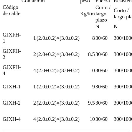
Contar
mm
peso
Fuerza
Resisten
Código
Corto /
Corto /
de cable
Kg/km
largo
largo pl
plazo
N
N
GJXFH-
1
(2.0±0.2)×(3.0±0.2)
8
30/60
300/100
1
GJXFH-
2
(2.0±0.2)×(3.0±0.2)
8.5
30/60
300/100
2
GJXFH-
4
(2.0±0.2)×(3.0±0.2)
10
30/60
300/100
4
GJXH-1
1
(2.0±0.2)×(3.0±0.2)
9
30/60
300/100
GJXH-2
2
(2.0±0.2)×(3.0±0.2)
9.5
30/60
300/100
GJXH-4
4
(2.0±0.2)×(3.0±0.2)
10
30/60
300/100