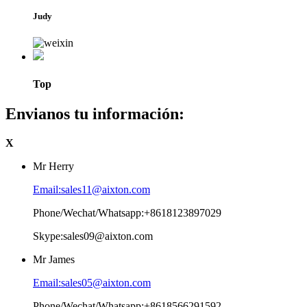
Judy
Top
Envianos tu información:
X
Mr Herry
Email:sales11@aixton.com
Phone/Wechat/Whatsapp:+8618123897029
Skype:sales09@aixton.com
Mr James
Email:sales05@aixton.com
Phone/Wechat/Whatsapp:+8618566291592