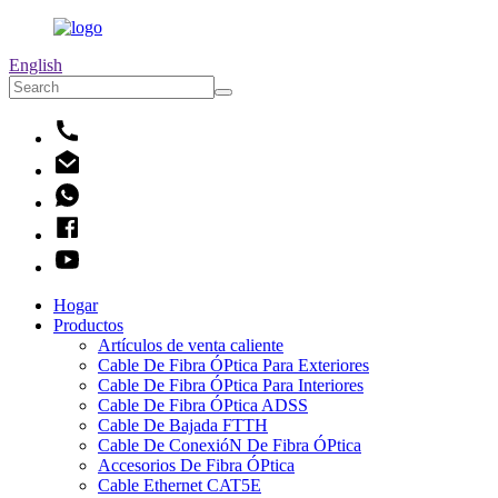
English
Hogar
Productos
Artículos de venta caliente
Cable De Fibra ÓPtica Para Exteriores
Cable De Fibra ÓPtica Para Interiores
Cable De Fibra ÓPtica ADSS
Cable De Bajada FTTH
Cable De ConexióN De Fibra ÓPtica
Accesorios De Fibra ÓPtica
Cable Ethernet CAT5E