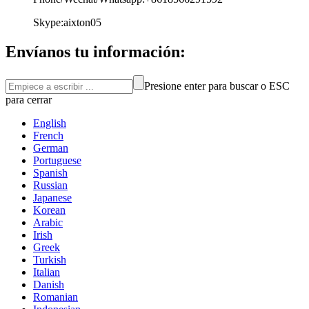
Skype:aixton05
Envíanos tu información:
Presione enter para buscar o ESC
para cerrar
English
French
German
Portuguese
Spanish
Russian
Japanese
Korean
Arabic
Irish
Greek
Turkish
Italian
Danish
Romanian