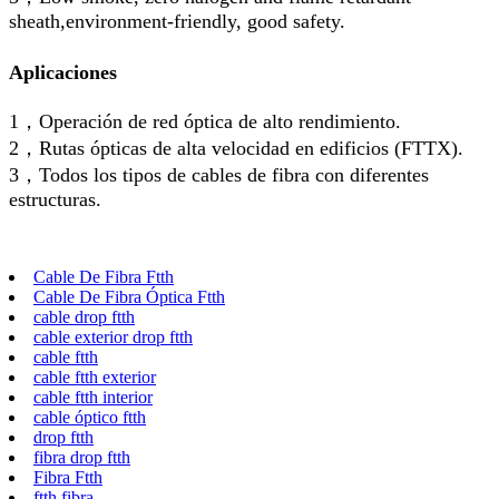
sheath,environment-friendly, good safety.
Aplicaciones
1，Operación de red óptica de alto rendimiento.
2，Rutas ópticas de alta velocidad en edificios (FTTX).
3，Todos los tipos de cables de fibra con diferentes
estructuras.
Cable De Fibra Ftth
Cable De Fibra Óptica Ftth
cable drop ftth
cable exterior drop ftth
cable ftth
cable ftth exterior
cable ftth interior
cable óptico ftth
drop ftth
fibra drop ftth
Fibra Ftth
ftth fibra