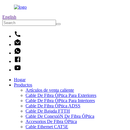
English
Hogar
Productos
Artículos de venta caliente
Cable De Fibra ÓPtica Para Exteriores
Cable De Fibra ÓPtica Para Interiores
Cable De Fibra ÓPtica ADSS
Cable De Bajada FTTH
Cable De ConexióN De Fibra ÓPtica
Accesorios De Fibra ÓPtica
Cable Ethernet CAT5E