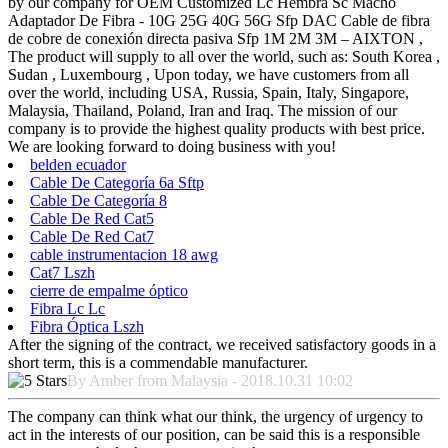
by our company for OEM Customized Lc Hembra Sc Macho
Adaptador De Fibra - 10G 25G 40G 56G Sfp DAC Cable de fibra
de cobre de conexión directa pasiva Sfp 1M 2M 3M – AIXTON ,
The product will supply to all over the world, such as: South Korea ,
Sudan , Luxembourg , Upon today, we have customers from all
over the world, including USA, Russia, Spain, Italy, Singapore,
Malaysia, Thailand, Poland, Iran and Iraq. The mission of our
company is to provide the highest quality products with best price.
We are looking forward to doing business with you!
belden ecuador
Cable De Categoría 6a Sftp
Cable De Categoría 8
Cable De Red Cat5
Cable De Red Cat7
cable instrumentacion 18 awg
Cat7 Lszh
cierre de empalme óptico
Fibra Lc Lc
Fibra Óptica Lszh
After the signing of the contract, we received satisfactory goods in a
short term, this is a commendable manufacturer.
By Amber from Malaysia - 2018.10.31 10:02
The company can think what our think, the urgency of urgency to
act in the interests of our position, can be said this is a responsible