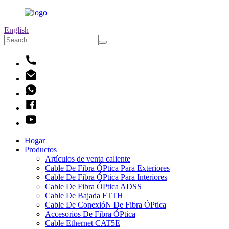
English
Hogar
Productos
Artículos de venta caliente
Cable De Fibra ÓPtica Para Exteriores
Cable De Fibra ÓPtica Para Interiores
Cable De Fibra ÓPtica ADSS
Cable De Bajada FTTH
Cable De ConexióN De Fibra ÓPtica
Accesorios De Fibra ÓPtica
Cable Ethernet CAT5E