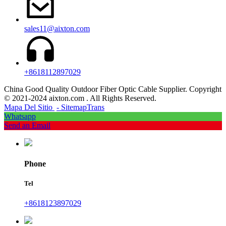
sales11@aixton.com
+8618112897029
China Good Quality Outdoor Fiber Optic Cable Supplier. Copyright
© 2021-2024 aixton.com . All Rights Reserved.
Mapa Del Sitio
- SitemapTrans
Whatsapp
Send an Email
Phone
Tel
+8618123897029