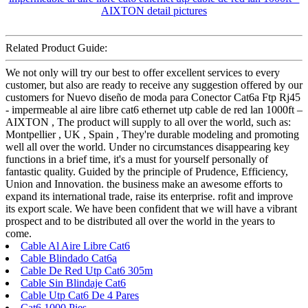
Related Product Guide:
We not only will try our best to offer excellent services to every
customer, but also are ready to receive any suggestion offered by our
customers for Nuevo diseño de moda para Conector Cat6a Ftp Rj45
- impermeable al aire libre cat6 ethernet utp cable de red lan 1000ft –
AIXTON , The product will supply to all over the world, such as:
Montpellier , UK , Spain , They're durable modeling and promoting
well all over the world. Under no circumstances disappearing key
functions in a brief time, it's a must for yourself personally of
fantastic quality. Guided by the principle of Prudence, Efficiency,
Union and Innovation. the business make an awesome efforts to
expand its international trade, raise its enterprise. rofit and improve
its export scale. We have been confident that we will have a vibrant
prospect and to be distributed all over the world in the years to
come.
Cable Al Aire Libre Cat6
Cable Blindado Cat6a
Cable De Red Utp Cat6 305m
Cable Sin Blindaje Cat6
Cable Utp Cat6 De 4 Pares
Cat6 1000 Pies