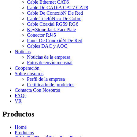
Cable Ethernet CAT6
Cable De CAT6A CAT7 CAT8
Cable De ConexióN De Red
Cable TelefóNico De Cobre
Cable Coaxial RG59 RG6
KeyStone Jack FacePlate
Conector RJ45
Panel De ConexióN De Red
Cables DAC y AOC
Noticias
Noticias de la empresa
Fotos de envío mensual
Cooperación
Sobre nosotros
Perfil de la empresa
Certificado de productos
Contacta Con Nosotros
FAQs
VR
Productos
Home
Productos