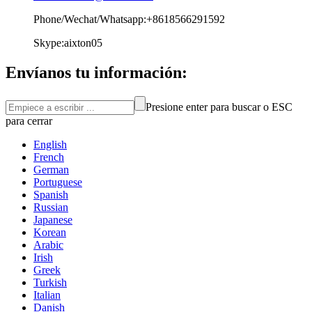
Phone/Wechat/Whatsapp:+8618566291592
Skype:aixton05
Envíanos tu información:
Presione enter para buscar o ESC
para cerrar
English
French
German
Portuguese
Spanish
Russian
Japanese
Korean
Arabic
Irish
Greek
Turkish
Italian
Danish