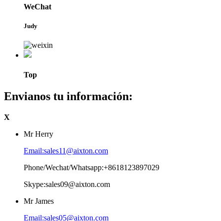
WeChat
Judy
Top
Envianos tu información:
X
Mr Herry
Email:sales11@aixton.com
Phone/Wechat/Whatsapp:+8618123897029
Skype:sales09@aixton.com
Mr James
Email:sales05@aixton.com