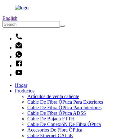
English
Hogar
Productos
Artículos de venta caliente
Cable De Fibra ÓPtica Para Exteriores
Cable De Fibra ÓPtica Para Interiores
Cable De Fibra ÓPtica ADSS
Cable De Bajada FTTH
Cable De ConexióN De Fibra ÓPtica
Accesorios De Fibra ÓPtica
Cable Ethernet CAT5E