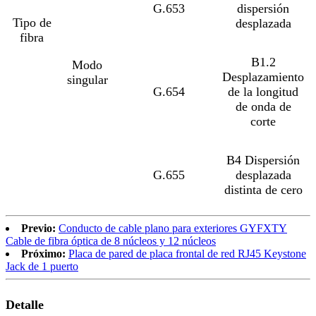
G.653
dispersión
Tipo de
desplazada
fibra
B1.2
Modo
Desplazamiento
singular
G.654
de la longitud
de onda de
corte
B4 Dispersión
G.655
desplazada
distinta de cero
Previo:
Conducto de cable plano para exteriores GYFXTY
Cable de fibra óptica de 8 núcleos y 12 núcleos
Próximo:
Placa de pared de placa frontal de red RJ45 Keystone
Jack de 1 puerto
Detalle