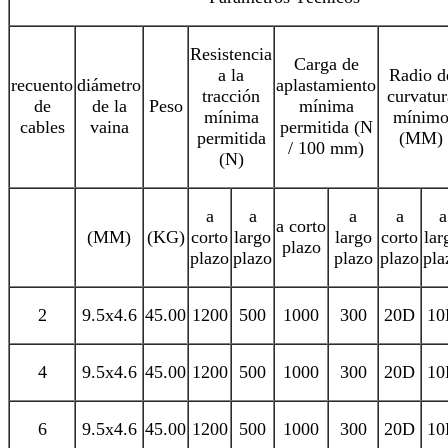
Resistencia
Carga de
a la
Radio d
recuento
diámetro
aplastamiento
tracción
curvatur
de
de la
Peso
mínima
mínima
mínim
cables
vaina
permitida (N
permitida
(MM)
/ 100 mm)
(N)
a
a
a
a
a
a corto
(MM)
(KG)
corto
largo
largo
corto
lar
plazo
plazo
plazo
plazo
plazo
pla
2
9.5x4.6
45.00
1200
500
1000
300
20D
10
4
9.5x4.6
45.00
1200
500
1000
300
20D
10
6
9.5x4.6
45.00
1200
500
1000
300
20D
10