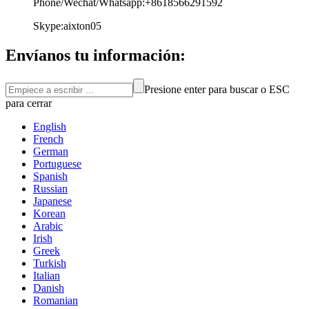
Phone/Wechat/Whatsapp:+8618566291592
Skype:aixton05
Envíanos tu información:
Presione enter para buscar o ESC
para cerrar
English
French
German
Portuguese
Spanish
Russian
Japanese
Korean
Arabic
Irish
Greek
Turkish
Italian
Danish
Romanian