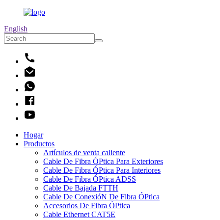
English
Hogar
Productos
Artículos de venta caliente
Cable De Fibra ÓPtica Para Exteriores
Cable De Fibra ÓPtica Para Interiores
Cable De Fibra ÓPtica ADSS
Cable De Bajada FTTH
Cable De ConexióN De Fibra ÓPtica
Accesorios De Fibra ÓPtica
Cable Ethernet CAT5E