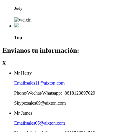
Judy
Top
Envianos tu información:
X
Mr Herry
Email:sales11@aixton.com
Phone/Wechat/Whatsapp:+8618123897029
Skype:sales09@aixton.com
Mr James
Email:sales05@aixton.com