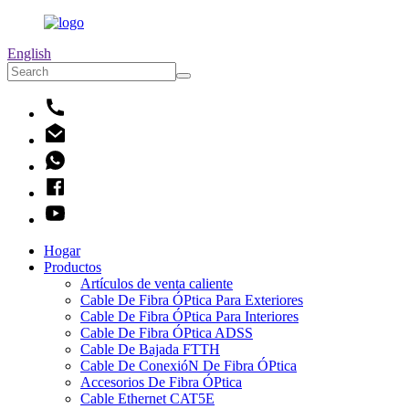
English
Hogar
Productos
Artículos de venta caliente
Cable De Fibra ÓPtica Para Exteriores
Cable De Fibra ÓPtica Para Interiores
Cable De Fibra ÓPtica ADSS
Cable De Bajada FTTH
Cable De ConexióN De Fibra ÓPtica
Accesorios De Fibra ÓPtica
Cable Ethernet CAT5E