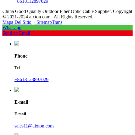
+8618112897029
China Good Quality Outdoor Fiber Optic Cable Supplier. Copyright
© 2021-2024 aixton.com . All Rights Reserved.
Mapa Del Sitio
- SitemapTrans
Whatsapp
Send an Email
Phone
Tel
+8618123897029
E-mail
E-mail
sales11@aixton.com