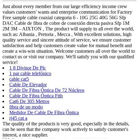
Just about every member from our large efficiency income crew
values customers' wants and enterprise communication for Factory
Free sample cable coaxial categoria 6 - 10G 25G 40G 56G Sfp
DAC Cable de fibra de cobre de conexión directa pasiva Sfp 1M
2M 3M – AIXTON , The product will supply to all over the world,
such as: Albania , Pretoria , Mecca , With excellent solutions, high
quality service and sincere attitude of service, we ensure customer
satisfaction and help customers create value for mutual benefit and
create a win-win situation. Welcome customers all over the world to
contact us or visit our company. We'll satisfy you with our qualified
service!
1 8 Divisor De Plc
1 par cable telefónico
cable cat5
Cable De Elevador
Cable De Fibra Óptica De 72 Núcleos
Cable De Fibra Óptica Ftth
Cat6 De 305 Metros
fibra de un modo
Medidor De Cable De Fibra Óptica
rj45 cat a
The quality of the products is very good, especially in the details,
can be seen that the company work actively to satisfy customer's
interest, a nice supplier.