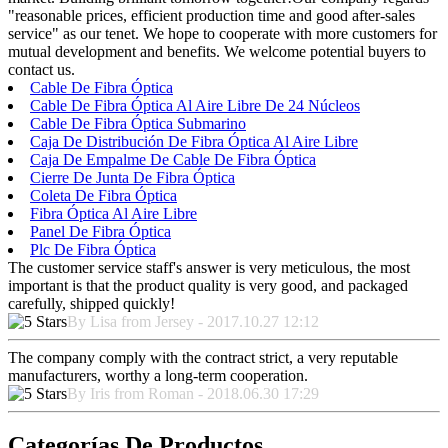
"reasonable prices, efficient production time and good after-sales
service" as our tenet. We hope to cooperate with more customers for
mutual development and benefits. We welcome potential buyers to
contact us.
Cable De Fibra Óptica
Cable De Fibra Óptica Al Aire Libre De 24 Núcleos
Cable De Fibra Óptica Submarino
Caja De Distribución De Fibra Óptica Al Aire Libre
Caja De Empalme De Cable De Fibra Óptica
Cierre De Junta De Fibra Óptica
Coleta De Fibra Óptica
Fibra Óptica Al Aire Libre
Panel De Fibra Óptica
Plc De Fibra Óptica
The customer service staff's answer is very meticulous, the most
important is that the product quality is very good, and packaged
carefully, shipped quickly!
By Lisa from Jersey - 2017.10.27 12:12
The company comply with the contract strict, a very reputable
manufacturers, worthy a long-term cooperation.
By Iris from Roman - 2018.06.30 17:29
Categorías De Productos