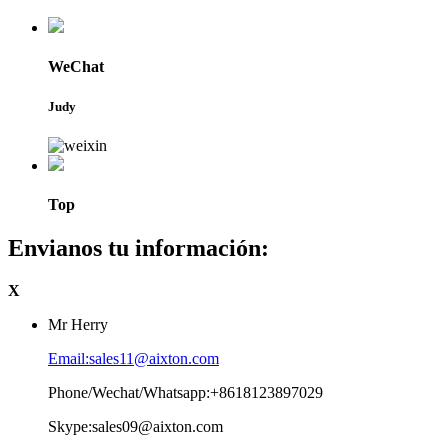
WeChat
Judy
Top
Envianos tu información:
X
Mr Herry
Email:sales11@aixton.com
Phone/Wechat/Whatsapp:+8618123897029
Skype:sales09@aixton.com