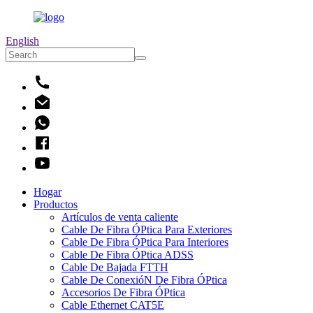
English
Hogar
Productos
Artículos de venta caliente
Cable De Fibra ÓPtica Para Exteriores
Cable De Fibra ÓPtica Para Interiores
Cable De Fibra ÓPtica ADSS
Cable De Bajada FTTH
Cable De ConexióN De Fibra ÓPtica
Accesorios De Fibra ÓPtica
Cable Ethernet CAT5E