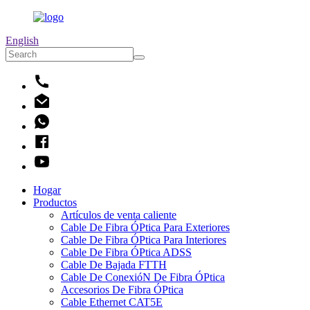
English
Hogar
Productos
Artículos de venta caliente
Cable De Fibra ÓPtica Para Exteriores
Cable De Fibra ÓPtica Para Interiores
Cable De Fibra ÓPtica ADSS
Cable De Bajada FTTH
Cable De ConexióN De Fibra ÓPtica
Accesorios De Fibra ÓPtica
Cable Ethernet CAT5E