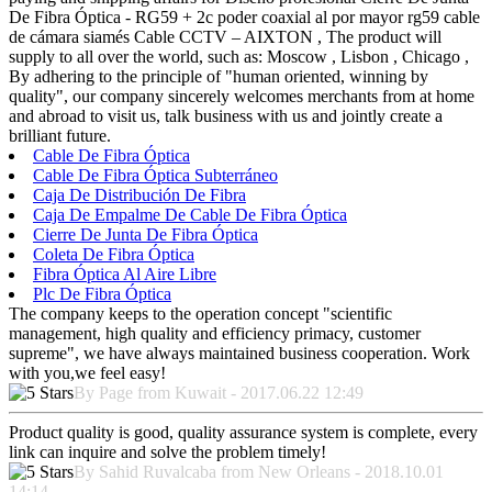
De Fibra Óptica - RG59 + 2c poder coaxial al por mayor rg59 cable
de cámara siamés Cable CCTV – AIXTON , The product will
supply to all over the world, such as: Moscow , Lisbon , Chicago ,
By adhering to the principle of "human oriented, winning by
quality", our company sincerely welcomes merchants from at home
and abroad to visit us, talk business with us and jointly create a
brilliant future.
Cable De Fibra Óptica
Cable De Fibra Óptica Subterráneo
Caja De Distribución De Fibra
Caja De Empalme De Cable De Fibra Óptica
Cierre De Junta De Fibra Óptica
Coleta De Fibra Óptica
Fibra Óptica Al Aire Libre
Plc De Fibra Óptica
The company keeps to the operation concept "scientific
management, high quality and efficiency primacy, customer
supreme", we have always maintained business cooperation. Work
with you,we feel easy!
By Page from Kuwait - 2017.06.22 12:49
Product quality is good, quality assurance system is complete, every
link can inquire and solve the problem timely!
By Sahid Ruvalcaba from New Orleans - 2018.10.01
14:14