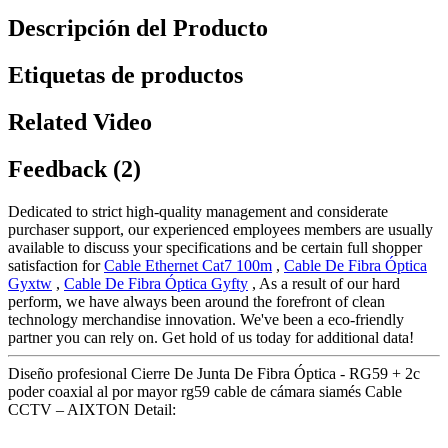
Descripción del Producto
Etiquetas de productos
Related Video
Feedback (2)
Dedicated to strict high-quality management and considerate
purchaser support, our experienced employees members are usually
available to discuss your specifications and be certain full shopper
satisfaction for
Cable Ethernet Cat7 100m
,
Cable De Fibra Óptica
Gyxtw
,
Cable De Fibra Óptica Gyfty
, As a result of our hard
perform, we have always been around the forefront of clean
technology merchandise innovation. We've been a eco-friendly
partner you can rely on. Get hold of us today for additional data!
Diseño profesional Cierre De Junta De Fibra Óptica - RG59 + 2c
poder coaxial al por mayor rg59 cable de cámara siamés Cable
CCTV – AIXTON Detail: