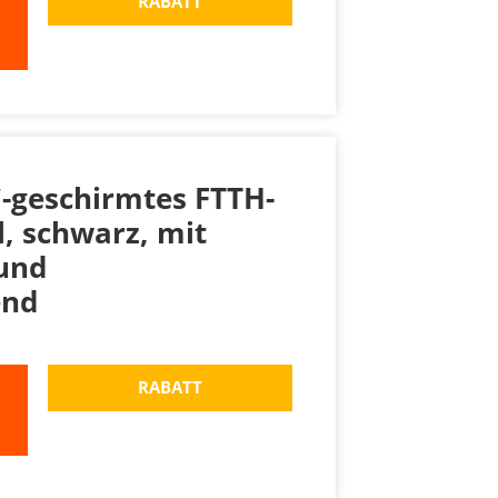
RABATT
-geschirmtes FTTH-
, schwarz, mit
 und
end
RABATT