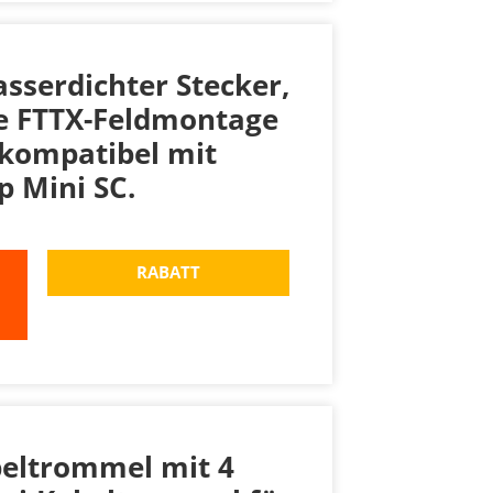
asserdichter Stecker,
ie FTTX-Feldmontage
, kompatibel mit
p Mini SC.
RABATT
beltrommel mit 4