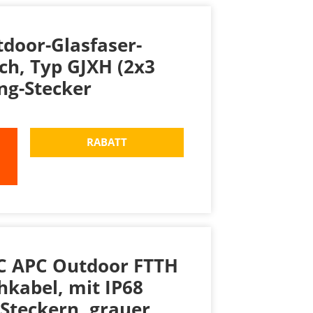
door-Glasfaser-
ach, Typ GJXH (2x3
ng-Stecker
RABATT
SC APC Outdoor FTTH
hkabel, mit IP68
Steckern, grauer