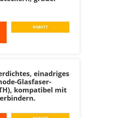
RABATT
rdichtes, einadriges
ode-Glasfaser-
TH), kompatibel mit
erbindern.