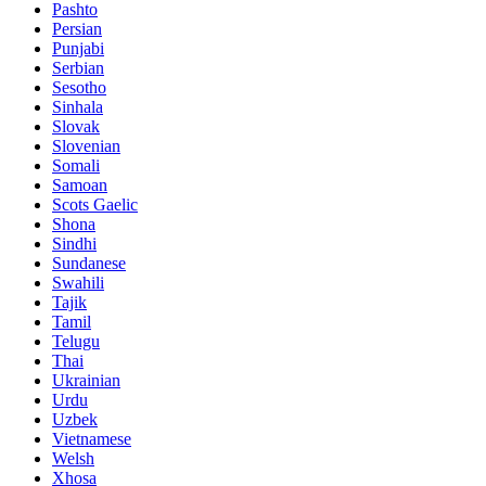
Pashto
Persian
Punjabi
Serbian
Sesotho
Sinhala
Slovak
Slovenian
Somali
Samoan
Scots Gaelic
Shona
Sindhi
Sundanese
Swahili
Tajik
Tamil
Telugu
Thai
Ukrainian
Urdu
Uzbek
Vietnamese
Welsh
Xhosa