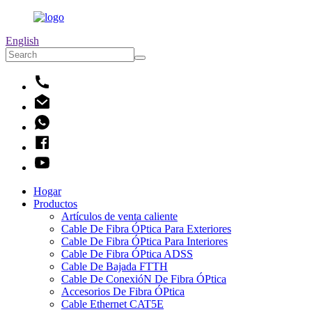
English
Hogar
Productos
Artículos de venta caliente
Cable De Fibra ÓPtica Para Exteriores
Cable De Fibra ÓPtica Para Interiores
Cable De Fibra ÓPtica ADSS
Cable De Bajada FTTH
Cable De ConexióN De Fibra ÓPtica
Accesorios De Fibra ÓPtica
Cable Ethernet CAT5E