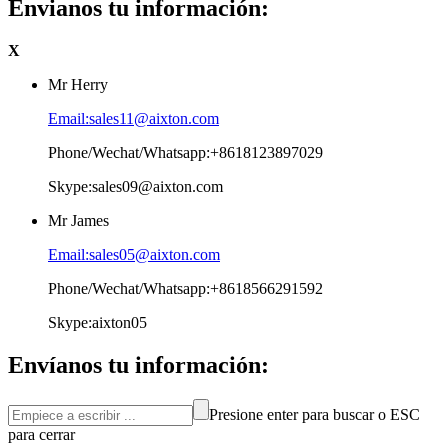
Envianos tu información:
X
Mr Herry
Email:sales11@aixton.com
Phone/Wechat/Whatsapp:+8618123897029
Skype:sales09@aixton.com
Mr James
Email:sales05@aixton.com
Phone/Wechat/Whatsapp:+8618566291592
Skype:aixton05
Envíanos tu información:
Presione enter para buscar o ESC
para cerrar