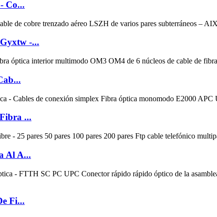
- Co...
Gyxtw -...
Cab...
ibra ...
 Al A...
e Fi...