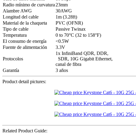
Radio mínimo de curvatura
23mm
Alambre AWG
30AWG
Longitud del cable
1m (3.28ft)
Material de la chaqueta
PVC (OFNR)
Tipo de cable
Passive Twinax
Temperatura
0 to 70°C (32 to 158°F)
El consumo de energía
<0.5W
Fuente de alimentación
3.3V
1x InfiniBand QDR, DDR,
Protocolos
SDR, 10G Gigabit Ethernet,
canal de fibra
Garantía
3 años
Product detail pictures:
Related Product Guide: