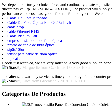
We depend on sturdy technical force and continually create sophist
directa pasiva Sfp 1M 2M 3M – AIXTON , The product will supply to al
performance and cost least goods from us for a long term . We commit t
Cable De Fibra Blindado
Cable De Fibra Óptica Ftth G657a Lszh
cable drop
cable Ethernet RJ45
Cable Plenum Cat6
empresa instaladora de fibra óptica
precio de cable de fibra óptica
stp6x10bu
tensor para cable de fibra optica
utp cat a
Goods just received, we are very satisfied, a very good supplier, hope t
By Marguerite from Czech - 2017.08.28 16:02
The after-sale warranty service is timely and thoughtful, encounter pr
By Alice from Greenland - 2018.11.02 11:11
Categorías De Productos