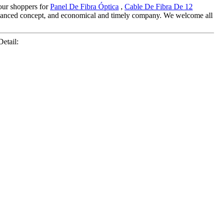
 our shoppers for
Panel De Fibra Óptica
,
Cable De Fibra De 12
 advanced concept, and economical and timely company. We welcome all
etail: