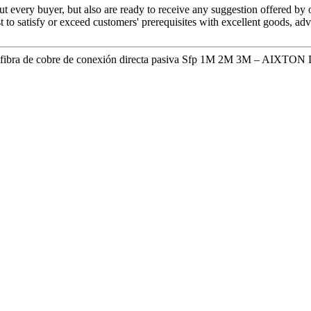
out every buyer, but also are ready to receive any suggestion offered by
st to satisfy or exceed customers' prerequisites with excellent goods,
ibra de cobre de conexión directa pasiva Sfp 1M 2M 3M – AIXTON D