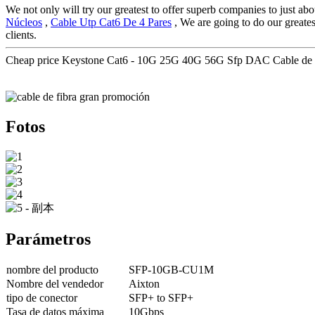
We not only will try our greatest to offer superb companies to just ab
Núcleos
,
Cable Utp Cat6 De 4 Pares
, We are going to do our greate
clients.
Cheap price Keystone Cat6 - 10G 25G 40G 56G Sfp DAC Cable de f
Fotos
Parámetros
nombre del producto
SFP-10GB-CU1M
Nombre del vendedor
Aixton
tipo de conector
SFP+ to SFP+
Tasa de datos máxima
10Gbps