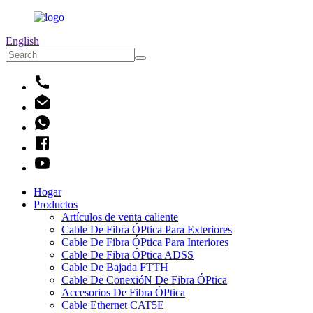
English
Hogar
Productos
Artículos de venta caliente
Cable De Fibra ÓPtica Para Exteriores
Cable De Fibra ÓPtica Para Interiores
Cable De Fibra ÓPtica ADSS
Cable De Bajada FTTH
Cable De ConexióN De Fibra ÓPtica
Accesorios De Fibra ÓPtica
Cable Ethernet CAT5E